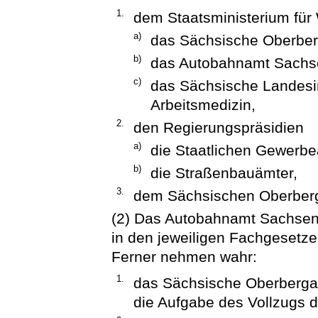
1.
dem Staatsministerium für 
a)
das Sächsische Oberbe
b)
das Autobahnamt Sachs
c)
das Sächsische Landesins
Arbeitsmedizin,
2.
den Regierungspräsidien
a)
die Staatlichen Gewerbe
b)
die Straßenbauämter,
3.
dem Sächsischen Oberberg
(2) Das Autobahnamt Sachsen
in den jeweiligen Fachgesetz
Ferner nehmen wahr:
1.
das Sächsische Oberberga
die Aufgabe des Vollzugs d