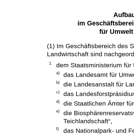
Aufba
im Geschäftsberei
für Umwelt
(1) Im Geschäftsbereich des S
Landwirtschaft sind nachgeor
1.
dem Staatsministerium für 
a)
das Landesamt für Umwe
b)
die Landesanstalt für La
c)
das Landesforstpräsidiu
d)
die Staatlichen Ämter f
e)
die Biosphärenreservats
Teichlandschaft“,
f)
das Nationalpark- und F