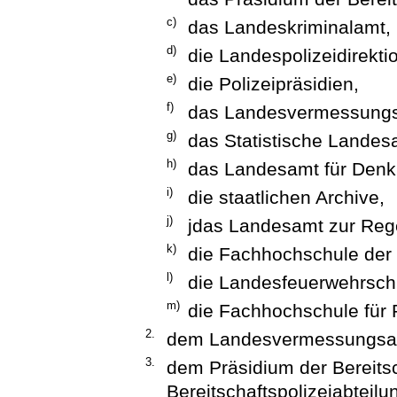
c)
das Landeskriminalamt,
d)
die Landespolizeidirekti
e)
die Polizeipräsidien,
f)
das Landesvermessung
g)
das Statistische Landes
h)
das Landesamt für Denk
i)
die staatlichen Archive,
j)
jdas Landesamt zur Reg
k)
die Fachhochschule der
l)
die Landesfeuerwehrsch
m)
die Fachhochschule für 
2.
dem Landesvermessungsam
3.
dem Präsidium der Bereitsc
Bereitschaftspolizeiabteilu