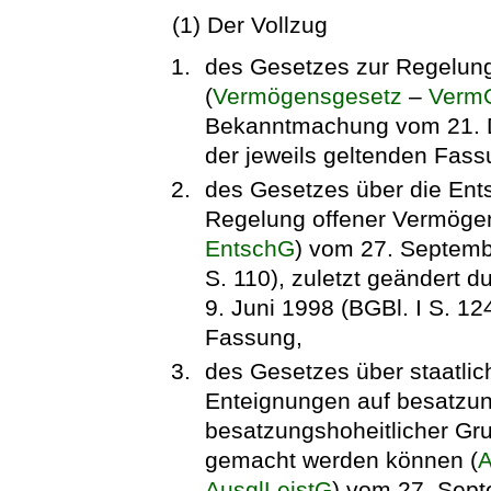
(1) Der Vollzug
des Gesetzes zur Regelun
(
Vermögensgesetz
–
Verm
Bekanntmachung vom 21. De
der jeweils geltenden Fass
des Gesetzes über die En
Regelung offener Vermögen
EntschG
) vom 27. Septembe
S. 110), zuletzt geändert d
9. Juni 1998 (BGBl. I S. 12
Fassung,
des Gesetzes über staatlic
Enteignungen auf besatzun
besatzungshoheitlicher Gru
gemacht werden können (
A
AusglLeistG
) vom 27. Sept