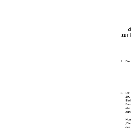
d
zur 
Die
Die
29.
Blei
Besc
all
ausr
Num
„Di
der