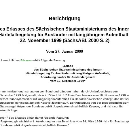
Berichtigung
es Erlasses des Sächsischen Staatsministeriums des Inne
Härtefallregelung für Ausländer mit langjährigem Aufenthal
22. November 1999 (SächsABl. 2000 S. 2)
Vom 27. Januar 2000
 Überschrift des
Erlasses
erhält folgende Fassung:
„Erlass
des Sächsischen Staatsministeriums des Innern
Härtefallregelung für Ausländer mit langjährigem Aufenthalt;
Anordnung nach § 32 Ausländergesetz
Vom 10. Dezember 1999“
 Innenminister und -senatoren von Bund und Ländern haben durch Umlaufbeschluss vom
 Dezember 1999 festgestellt, dass in Ziffer II Nr. 3.7 Ihres Beschlusses vom 19. November 1999 
berecht für Asylbewerber mit langjährigem Aufenthalt ein Redaktionsversehen vorliegt, das der so
hlusslage im Hinblick auf den Kosovo zuwider läuft. Der Ausschluss von der Bleiberechtsregelung 
e Staatsangehörigen der Bundesrepublik Jugoslawien einschließlich Kosovo, und nicht nur für
eisepflichtige.
mer 7 des Erlasses erhält daher folgende Fassung:
e Regelung gilt wie bisher in Anlehnung an den Beschluss vom 29. März 1996 nicht für Staatsang
 Bundesrepublik Jugoslawien einschließlich Kosovo.“