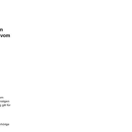
rn
t vom
zum
nstigen
gilt für
ehörige