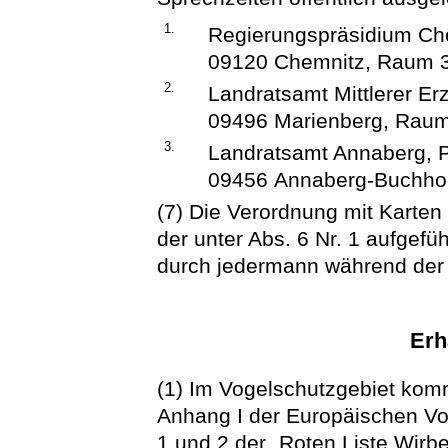
1.
Regierungspräsidium Che
09120 Chemnitz, Raum 
2.
Landratsamt Mittlerer Erz
09496 Marienberg, Raum
3.
Landratsamt Annaberg, P
09456 Annaberg-Buchho
(7) Die Verordnung mit Karten 
der unter Abs. 6 Nr. 1 aufgefü
durch jedermann während der 
Erh
(1) Im Vogelschutzgebiet kom
Anhang I der Europäischen Vog
1 und 2 der „Roten Liste Wirb