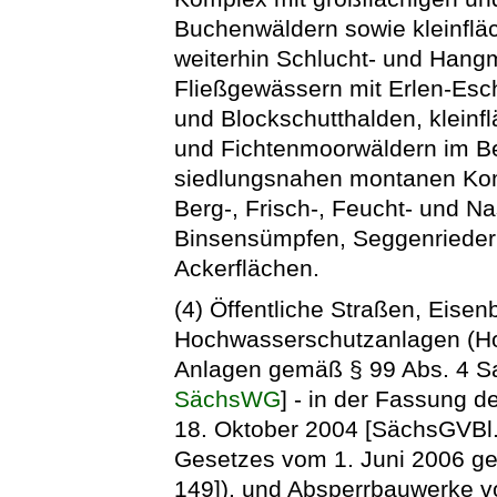
Buchenwäldern sowie kleinflä
weiterhin Schlucht- und Hang
Fließgewässern mit Erlen-Esc
und Blockschutthalden, klein
und Fichtenmoorwäldern im B
siedlungsnahen montanen Kom
Berg-, Frisch-, Feucht- und N
Binsensümpfen, Seggenriedern
Ackerflächen.
(4) Öffentliche Straßen, Eisen
Hochwasserschutzanlagen (H
Anlagen gemäß § 99 Abs. 4 S
SächsWG
] - in der Fassung
18. Oktober 2004 [SächsGVBl. 
Gesetzes vom 1. Juni 2006 ge
149]), und Absperrbauwerke v