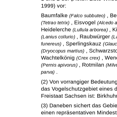
1999) vor:
Baumfalke
, B
(Falco subbuteo)
, Eisvogel
(Tetrao tetrix)
(Alcedo a
Heidelerche
, K
(Lullula arborea)
, Raubwürger
(Lanius collurio)
(L
, Sperlingskauz
funereus)
(Glau
, Schwarzst
(Dryocopus martius)
Wachtelkönig
, Wen
(Crex crex)
, Rotmilan
(Pernis apivorus)
(Milv
.
parva)
(2) Von vorrangiger Bedeutung 
das Vogelschutzgebiet eines 
Freistaat Sachsen ist: Birkhu
(3) Daneben sichert das Gebie
einen repräsentativen Mindes