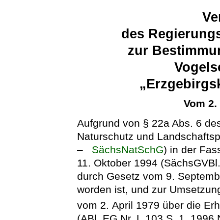
Ve
des Regierung
zur Bestimmu
Vogels
„Erzgebirgs
Vom 2.
Aufgrund von § 22a Abs. 6 de
Naturschutz und Landschaftsp
–
SächsNatSchG
) in der F
11. Oktober 1994 (SächsGVBl. 
durch Gesetz vom 9. Septemb
worden ist, und zur Umsetzun
vom 2. April 1979 über die Er
(ABl. EG Nr. L 103 S. 1, 1996 N