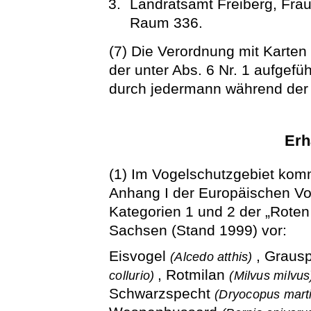
Landratsamt Freiberg, Frau
Raum 336.
(7) Die Verordnung mit Karten 
der unter Abs. 6 Nr. 1 aufgefü
durch jedermann während der 
Erh
(1) Im Vogelschutzgebiet kom
Anhang I der Europäischen Vog
Kategorien 1 und 2 der „Roten 
Sachsen (Stand 1999) vor:
Eisvogel
, Graus
(Alcedo atthis)
, Rotmilan
collurio)
(Milvus milvu
Schwarzspecht
(Dryocopus mart