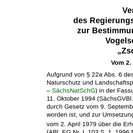
Ve
des Regierung
zur Bestimmu
Vogels
„Zs
Vom 2.
Aufgrund von § 22a Abs. 6 de
Naturschutz und Landschaftsp
–
SächsNatSchG
) in der Fa
11. Oktober 1994 (SächsGVBl. 
durch Gesetz vom 9. Septemb
worden ist, und zur Umsetzun
vom 2. April 1979 über die Er
(ABl. EG Nr. L 103 S. 1, 1996 N