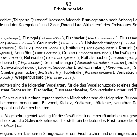
§ 3
Erhaltungsziele
zgebiet „Talsperre Quitzdorf“ kommen folgende Brutvogelarten nach Anhang I 
nie und der Kategorien 1 und 2 der „Roten Liste Wirbeltiere“ des Freistaates 
), Eisvogel (
), Fischadler (
), Flussse
ago gallinago
Alcedo atthis
Pandion haliaetus
er (
), Grauspecht (
), Halsbandschnäpper (
Miliaria calandra
Picus canus
Ficedula 
), Kiebitz (
), Knäkente (
), Kranich (
la arborea
Vanellus vanellus
Anas querquedula
), Neuntöter (
), Ortolan (
), Raubwürger 
lypeata
Lanius collurio
Emberiza hortulana
), Rohrweihe (
), Rothalstaucher (
urus stellaris
Circus aeruginosus
Podiceps grise
schenkel (
), Schilfrohrsänger (
), Sch
Tringa totanus
Acrocephalus schoenobaenus
, Schwarzkopfmöwe (
), Schwarzmilan (
), 
Larus melanocephalus
Milvus migrans
, Sperbergrasmücke (
), Tüpfelralle (
), Weißstorch
Sylvia nisoria
Porzana porzana
), Wespenbussard (
).
orquilla
Pernis apivorus
eachten sind die folgenden Vogelarten, für die das Vogelschutzgebiet eines d
istaat Sachsen ist: Fischadler, Flussseeschwalbe, Schwarzhalstaucher und Tü
s Gebiet auch für einen repräsentativen Mindestbestand der folgenden Brutvo
besonders bedeutsam: Eisvogel, Kiebitz, Knäkente, Löffelente, Neuntöter, R
zspecht und Wespenbussard.
as Vogelschutzgebiet wichtig für die Gewährleistung einer räumlichen Ausgew
nblick auf die Schwarzkopfmöwe. Es stellt ein bedeutendes Rast- und/oder N
) dar.
er fabalis
orwiegend vom Talsperren-Staugewässer, den Fischteichen und den angrenzen