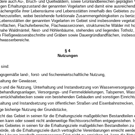
dere auch Au-, Bruch- und Quellwäldern, sowie Grünlandbereichen geprägten 
tigen Erhaltungszustand der genannten Vogelarten und damit eine ausreichende
lächengröße ihrer Lebensräume und Lebensstätten innerhalb des Gebietes zu
rherzustellen, wobei bestehende funktionale Zusammengehörigkeiten zu berüc
ebensstätten der genannten Vogelarten im Gebiet sind insbesondere vegetat
flächen, Flachuferbereiche, Flachwasserzonen, strukturreiche Wälder mit ho
rnahe Waldmäntel, Nest- und Höhlenbäume, stehendes und liegendes Totholz,
e Fließgewässerabschnitte und Gräben sowie Dauergründlandflächen, insbes
hwasserbereiche.
§ 4
Nutzungen
 sind:
ngsgemäße land-, forst- und fischereiwirtschaftliche Nutzung,
haltung der Gewässer,
eb und die Nutzung, Unterhaltung und Instandsetzung von Wasserversorgungs
ehandlungsanlagen, Versorgungs- und Fernmeldeleitungen, Talsperren, Was
rrückhaltebecken sowie von bestehenden Gebäuden und sonstigen Einricht
haltung und Instandsetzung von öffentlichen Straßen und Eisenbahnstrecken,
ige bisherige Nutzung der Grundstücke,
icht das Gebiet in seinen für die Erhaltungsziele maßgeblichen Bestandteilen 
den kann oder soweit nicht anderweitige Rechtsvorschriften entgegenstehen. Is
es Gebietes in seinen für die Erhaltungsziele maßgeblichen Bestandteilen zu 
örde, ob die Erhaltungsziele durch vertragliche Vereinbarungen erreicht wer