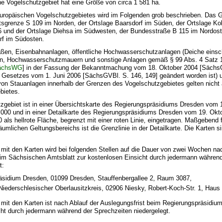
e Vogelschutzgebiet hat eine Größe von circa 1 581 ha.
uropäischen Vogelschutzgebietes wird im Folgenden grob beschrieben. Das Ge
tsgrenze S 109 im Norden, der Ortslage Baarsdorf im Süden, der Ortslage Ko
6 und der Ortslage Diehsa im Südwesten, der Bundesstraße B 115 im Nordost
rf im Südosten.
raßen, Eisenbahnanlagen, öffentliche Hochwasserschutzanlagen (Deiche einsch
en, Hochwasserschutzmauern und sonstige Anlagen gemäß § 99 Abs. 4 Satz 
ächsWG
] in der Fassung der Bekanntmachung vom 18. Oktober 2004 [SächsG
s Gesetzes vom 1. Juni 2006 [SächsGVBl. S. 146, 149] geändert worden ist) 
on Stauanlagen innerhalb der Grenzen des Vogelschutzgebietes gelten nicht 
bietes.
tzgebiet ist in einer Übersichtskarte des Regierungspräsidiums Dresden vom 
 000 und in einer Detailkarte des Regierungspräsidiums Dresden vom 19. Okt
 als hellrote Fläche, begrenzt mit einer roten Linie, eingetragen. Maßgebend f
mlichen Geltungsbereichs ist die Grenzlinie in der Detailkarte. Die Karten s
 mit den Karten wird bei folgenden Stellen auf die Dauer von zwei Wochen n
 im Sächsischen Amtsblatt zur kostenlosen Einsicht durch jedermann währen
t:
äsidium Dresden, 01099 Dresden, Stauffenbergallee 2, Raum 3087,
iederschlesischer Oberlausitzkreis, 02906 Niesky, Robert-Koch-Str. 1, Haus
 mit den Karten ist nach Ablauf der Auslegungsfrist beim Regierungspräsidiu
ht durch jedermann während der Sprechzeiten niedergelegt.