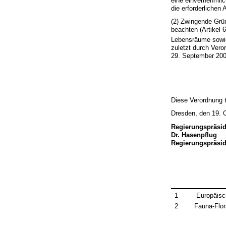
eine einvernehmlic
die erforderlichen
(2) Zwingende Grü
beachten (Artikel 
Lebensräume sowie
zuletzt durch Ver
29. September 2003
Diese Verordnung t
Dresden, den 19. 
Regierungspräsi
Dr. Hasenpflug
Regierungspräsid
1
Europäisch
2
Fauna-Flora