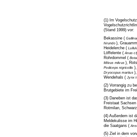
(1) Im Vogelschut
Vogelschutzrichtli
(Stand 1999) vor:
Bekassine (
Gallin
), Grauamm
hirundo
Heidelerche (
Lullu
Löffelente (
Anas c
Rohrdommel (
Bota
), Rot
Milvus milvus
)
Podiceps nigricollis
)
Dryocopus martius
Wendehals (
Jynx t
(2) Vorrangig zu b
Brutgebiete im Fre
(3) Daneben ist da
Freistaat Sachsen 
Rotmilan, Schwar
(4) Außerdem ist d
Meldekulisse im Hi
die Saatgans (
Ans
(5) Ziel in dem v