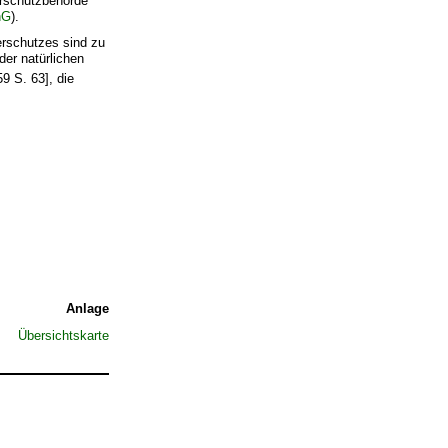
urschutzbehörde
hG
).
erschutzes sind zu
der natürlichen
59 S. 63], die
Anlage
Übersichtskarte