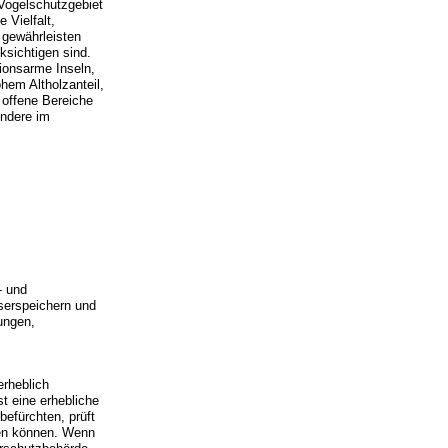
Vogelschutzgebiet
 Vielfalt,
 gewährleisten
ksichtigen sind.
ionsarme Inseln,
hem Altholzanteil,
 offene Bereiche
ondere im
- und
serspeichern und
ungen,
erheblich
t eine erhebliche
befürchten, prüft
den können. Wenn