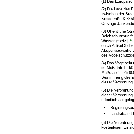
(1) Das Europäisch
(2) Die Lage des E
zwischen der Staa
Kreisstraße K 845
Ortslage Jänkendo
(3) Öffentliche St
Deichschutzstreif
Wassergesetz [
S
durch Artikel 3 de
Absperrbauwerke v
des Vogelschutzge
(4) Das Vogelschu
im Maßstab 1 : 50
Maßstab 1 : 25 000
Bestimmung des räu
dieser Verordnung.
(5) Die Verordnung
dieser Verordnung
öffentlich ausgeleg
Regierungspr
Landratsamt N
(6) Die Verordnung
kostenlosen Einsic