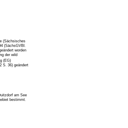
ge (Sächsisches
994 (SächsGVBl.
geändert worden
ng der wild
ng (EG)
2 S. 36) geändert
Quitzdorf am See
ebiet bestimmt.