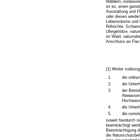
Wäldern, insbeson
ist es, einen güns
Ausstattung und F
oder diesen wiede
Lebensräume und L
Röhrichte, Schlamm
Ufergehölze, natu
im Wald, naturnah
Anschluss an Flac
(1) Weiter zulässig
1.
die ordnu
2.
die Unter
3.
der Betri
Abwasserb
Hochwasse
4.
die Unter
5.
die sonst
soweit hierdurch n
beeinträchtigt wer
Beeinträchtigung d
die Naturschutzbeh