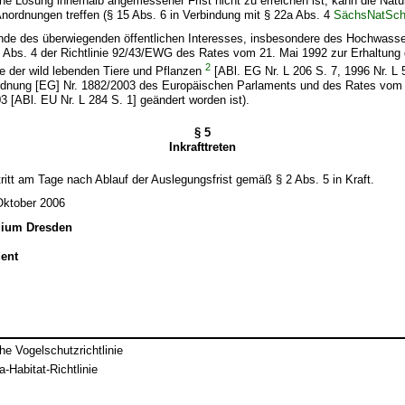
he Lösung innerhalb angemessener Frist nicht zu erreichen ist, kann die Nat
 Anordnungen treffen (§ 15 Abs. 6 in Verbindung mit § 22a Abs. 4
SächsNatSc
nde des überwiegenden öffentlichen Interesses, insbesondere des Hochwass
6 Abs. 4 der Richtlinie 92/43/EWG des Rates vom 21. Mai 1992 zur Erhaltung 
2
 der wild lebenden Tiere und Pflanzen
[ABl. EG Nr. L 206 S. 7, 1996 Nr. L 
ordnung [EG] Nr. 1882/2003 des Europäischen Parlaments und des Rates vom
 [ABl. EU Nr. L 284 S. 1] geändert worden ist).
§ 5
Inkrafttreten
ritt am Tage nach Ablauf der Auslegungsfrist gemäß § 2 Abs. 5 in Kraft.
Oktober 2006
dium Dresden
ent
e Vogelschutzrichtlinie
-Habitat-Richtlinie