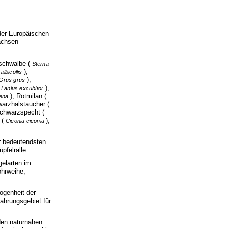
der Europäischen
Sachsen
eschwalbe (
Sterna
),
albicollis
),
Grus grus
(
),
Lanius excubitor
), Rotmilan (
gena
warzhalstaucher (
Schwarzspecht (
 (
),
Ciconia ciconia
er bedeutendsten
pfelralle.
gelarten im
ohrweihe,
ogenheit der
ahrungsgebiet für
den naturnahen