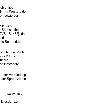
biet liegt
llm im Westen, der
en sowie der
ließlich
1 Sächsisches
VBl. S. 482], das
und
als Bestandteil
19. Oktober 2006
ober 2006 im
ür die
ind Bestandteil
ach der Verkündung
d der Sprechzeiten
 1 C, Raum 106.
m Dresden zur