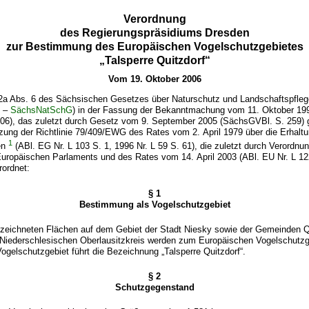
Verordnung
des Regierungspräsidiums Dresden
zur Bestimmung des Europäischen Vogelschutzgebietes
„Talsperre Quitzdorf“
Vom 19. Oktober 2006
2a Abs. 6 des Sächsischen Gesetzes über Naturschutz und Landschaftspfle
z –
SächsNatSchG
) in der Fassung der Bekanntmachung vom 11. Oktober 1
106), das zuletzt durch Gesetz vom 9. September 2005 (SächsGVBl. S. 259) 
zung der Richtlinie 79/409/EWG des Rates vom 2. April 1979 über die Erhaltu
1
en
(ABl. EG Nr. L 103 S. 1, 1996 Nr. L 59 S. 61), die zuletzt durch Verordnu
Europäischen Parlaments und des Rates vom 14. April 2003 (ABl. EU Nr. L 12
rordnet:
§ 1
Bestimmung als Vogelschutzgebiet
bezeichneten Flächen auf dem Gebiet der Stadt Niesky sowie der Gemeinden 
Niederschlesischen Oberlausitzkreis werden zum Europäischen Vogelschutzg
gelschutzgebiet führt die Bezeichnung „Talsperre Quitzdorf“.
§ 2
Schutzgegenstand