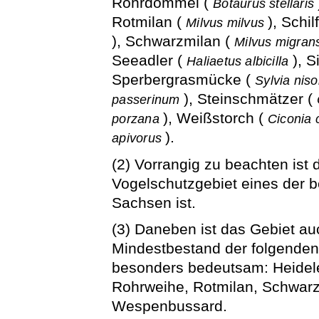
Rohrdommel (
Botaurus stellaris
Rotmilan (
), Schi
Milvus milvus
), Schwarzmilan (
Milvus migra
Seeadler (
), 
Haliaetus albicilla
Sperbergrasmücke (
Sylvia niso
), Steinschmätzer (
passerinum
), Weißstorch (
porzana
Ciconia 
).
apivorus
(2) Vorrangig zu beachten ist 
Vogelschutzgebiet eines der b
Sachsen ist.
(3) Daneben ist das Gebiet au
Mindestbestand der folgenden
besonders bedeutsam: Heidele
Rohrweihe, Rotmilan, Schwar
Wespenbussard.