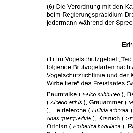
(6) Die Verordnung mit den Kar
beim Regierungspräsidium Dre
jedermann während der Sprech
Erh
(1) Im Vogelschutzgebiet „Te
folgende Brutvogelarten nach
Vogelschutzrichtlinie und der 
Wirbeltiere“ des Freistaates 
Baumfalke (
), 
Falco subbuteo
(
), Grauammer (
Alcedo atthis
M
), Heidelerche (
)
Lullula arborea
), Kranich (
Anas querquedula
Gr
Ortolan (
), 
Emberiza hortulana