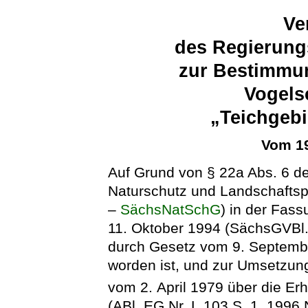
Ve
des Regierung
zur Bestimmu
Vogels
„Teichgebi
Vom 19
Auf Grund von § 22a Abs. 6 d
Naturschutz und Landschaftsp
–
SächsNatSchG
) in der Fa
11. Oktober 1994 (SächsGVBl. 
durch Gesetz vom 9. Septemb
worden ist, und zur Umsetzun
vom 2. April 1979 über die Er
(ABl. EG Nr. L 103 S. 1, 1996 N