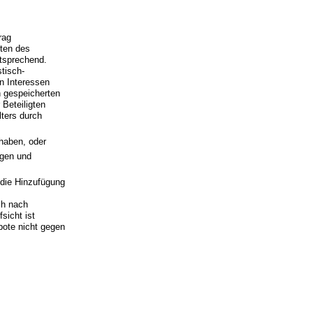
rag
ften des
tsprechend.
stisch-
n Interessen
n gespeicherten
Beteiligten
lters durch
 haben, oder
agen und
 die Hinzufügung
ich nach
sicht ist
ebote nicht gegen