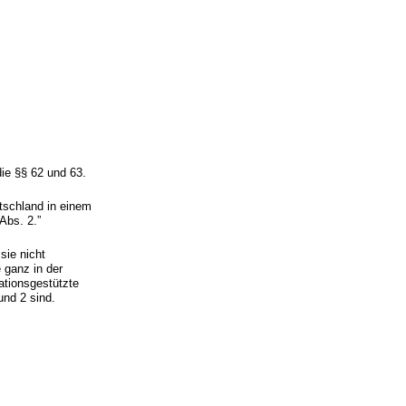
die §§ 62 und 63.
utschland in einem
Abs. 2.”
sie nicht
 ganz in der
tionsgestützte
nd 2 sind.