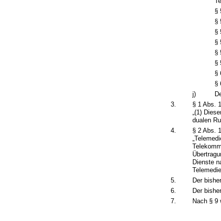
T
§ 
§ 
§ 
§ 
§ 
§ 
§ 
§ 
j)
De
3.
§ 1 Abs. 1
„(1) Dies
dualen Ru
4.
§ 2 Abs. 
„Telemedi
Telekommu
Übertragu
Dienste n
Telemedie
5.
Der bisher
6.
Der bisher
7.
Nach § 9 