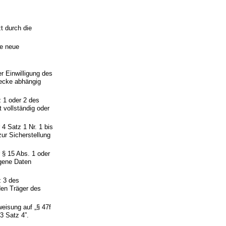
t durch die
de neue
 Einwilligung des
wecke abhängig
z 1 oder 2 des
t vollständig oder
4 Satz 1 Nr. 1 bis
ur Sicherstellung
 § 15 Abs. 1 oder
gene Daten
z 3 des
den Träger des
eisung auf „§ 47f
3 Satz 4”.