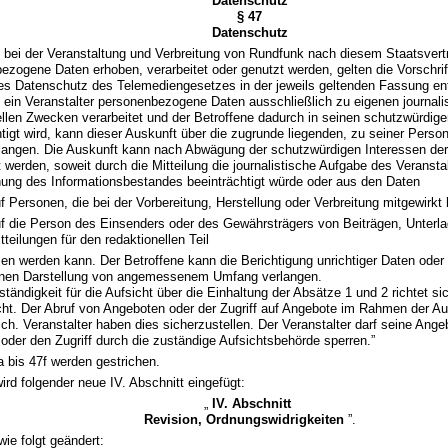
Datenschutz
§ 47
Datenschutz
t bei der Veranstaltung und Verbreitung von Rundfunk nach diesem Staatsvert
ezogene Daten erhoben, verarbeitet oder genutzt werden, gelten die Vorschri
es Datenschutz des Telemediengesetzes in der jeweils geltenden Fassung en
t ein Veranstalter personenbezogene Daten ausschließlich zu eigenen journali
ellen Zwecken verarbeitet und der Betroffene dadurch in seinen schutzwürdige
htigt wird, kann dieser Auskunft über die zugrunde liegenden, zu seiner Perso
langen. Die Auskunft kann nach Abwägung der schutzwürdigen Interessen der 
t werden, soweit durch die Mitteilung die journalistische Aufgabe des Veransta
ung des Informationsbestandes beeinträchtigt würde oder aus den Daten
f Personen, die bei der Vorbereitung, Herstellung oder Verbreitung mitgewirkt
f die Person des Einsenders oder des Gewährsträgers von Beiträgen, Unterl
tteilungen für den redaktionellen Teil
en werden kann. Der Betroffene kann die Berichtigung unrichtiger Daten oder
enen Darstellung von angemessenem Umfang verlangen.
ständigkeit für die Aufsicht über die Einhaltung der Absätze 1 und 2 richtet s
ht. Der Abruf von Angeboten oder der Zugriff auf Angebote im Rahmen der Auf
ich. Veranstalter haben dies sicherzustellen. Der Veranstalter darf seine Ang
 oder den Zugriff durch die zuständige Aufsichtsbehörde sperren.”
a bis 47f werden gestrichen.
ird folgender neue IV. Abschnitt eingefügt:
„
IV. Abschnitt
Revision, Ordnungswidrigkeiten
”.
wie folgt geändert: