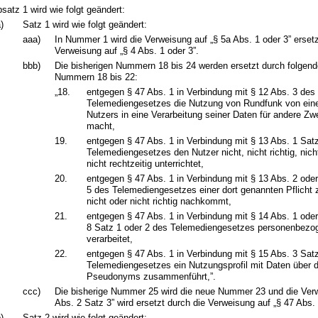
satz 1 wird wie folgt geändert:
)
Satz 1 wird wie folgt geändert:
aaa)
In Nummer 1 wird die Verweisung auf „§ 5a Abs. 1 oder 3” ersetz
Verweisung auf „§ 4 Abs. 1 oder 3”.
bbb)
Die bisherigen Nummern 18 bis 24 werden ersetzt durch folgen
Nummern 18 bis 22:
„18.
entgegen § 47 Abs. 1 in Verbindung mit § 12 Abs. 3 des
Telemediengesetzes die Nutzung von Rundfunk von einer
Nutzers in eine Verarbeitung seiner Daten für andere Z
macht,
19.
entgegen § 47 Abs. 1 in Verbindung mit § 13 Abs. 1 Sat
Telemediengesetzes den Nutzer nicht, nicht richtig, nich
nicht rechtzeitig unterrichtet,
20.
entgegen § 47 Abs. 1 in Verbindung mit § 13 Abs. 2 oder 
5 des Telemediengesetzes einer dort genannten Pflicht z
nicht oder nicht richtig nachkommt,
21.
entgegen § 47 Abs. 1 in Verbindung mit § 14 Abs. 1 oder
8 Satz 1 oder 2 des Telemediengesetzes personenbezo
verarbeitet,
22.
entgegen § 47 Abs. 1 in Verbindung mit § 15 Abs. 3 Sat
Telemediengesetzes ein Nutzungsprofil mit Daten über 
Pseudonyms zusammenführt,”.
ccc)
Die bisherige Nummer 25 wird die neue Nummer 23 und die Verw
Abs. 2 Satz 3” wird ersetzt durch die Verweisung auf „§ 47 Abs. 
)
Satz 2 wird wie folgt geändert: