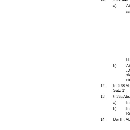
a)
Ab
aa
bb
b)
Ab
„D
si
ni
12.
In § 38 Ab
Satz 1”.
13.
§ 39a Abs.
a)
In
b)
In
Re
14.
Der III. A