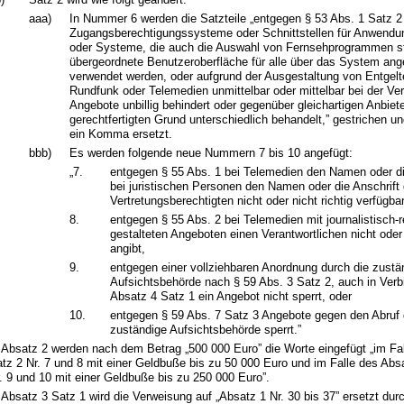
aaa)
In Nummer 6 werden die Satzteile „entgegen § 53 Abs. 1 Satz 2
Zugangsberechtigungssysteme oder Schnittstellen für Anwend
oder Systeme, die auch die Auswahl von Fernsehprogrammen st
übergeordnete Benutzeroberfläche für alle über das System an
verwendet werden, oder aufgrund der Ausgestaltung von Entgelt
Rundfunk oder Telemedien unmittelbar oder mittelbar bei der Verb
Angebote unbillig behindert oder gegenüber gleichartigen Anbiet
gerechtfertigten Grund unterschiedlich behandelt,” gestrichen u
ein Komma ersetzt.
bbb)
Es werden folgende neue Nummern 7 bis 10 angefügt:
„7.
entgegen § 55 Abs. 1 bei Telemedien den Namen oder di
bei juristischen Personen den Namen oder die Anschrift
Vertretungsberechtigten nicht oder nicht richtig verfügbar
8.
entgegen § 55 Abs. 2 bei Telemedien mit journalistisch-r
gestalteten Angeboten einen Verantwortlichen nicht oder n
angibt,
9.
entgegen einer vollziehbaren Anordnung durch die zustä
Aufsichtsbehörde nach § 59 Abs. 3 Satz 2, auch in Verb
Absatz 4 Satz 1 ein Angebot nicht sperrt, oder
10.
entgegen § 59 Abs. 7 Satz 3 Angebote gegen den Abruf 
zuständige Aufsichtsbehörde sperrt.”
 Absatz 2 werden nach dem Betrag „500 000 Euro” die Worte eingefügt „im Fa
tz 2 Nr. 7 und 8 mit einer Geldbuße bis zu 50 000 Euro und im Falle des Abs
. 9 und 10 mit einer Geldbuße bis zu 250 000 Euro”.
 Absatz 3 Satz 1 wird die Verweisung auf „Absatz 1 Nr. 30 bis 37” ersetzt dur