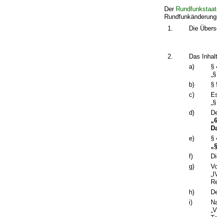
Der
Rundfunkstaat
Rundfunkänderungss
1.
Die Übersc
2.
Das Inhalt
a)
§ 
„§
b)
§ 
c)
Es
„§
d)
De
„6
D
e)
§ 
„
f)
Di
g)
Vo
„I
Re
h)
De
i)
Na
„V