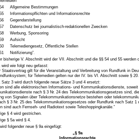
elemedien
54
Allgemeine Bestimmungen
55
Informationspflichten und Informationsrechte
56
Gegendarstellung
57
Datenschutz bei journalistisch-redaktionellen Zwecken
58
Werbung, Sponsoring
59
Aufsicht
60
Telemediengesetz, Öffentliche Stellen
61
Notifizierung”.
r bisherige V. Abschnitt wird der VII. Abschnitt und die §§ 54 und 55 werden 
 wird wie folgt neu gefasst:
er Staatsvertrag gilt für die Veranstaltung und Verbreitung von Rundfunk in De
ndfunksystem; für Telemedien gelten nur der IV. bis VI. Abschnitt sowie § 20 
1 Satz 3 wird durch folgende neue Sätze 3 und 4 ersetzt:
en sind alle elektronischen Informations- und Kommunikationsdienste, soweit 
nikationsdienste nach § 3 Nr. 24 des Telekommunikationsgesetzes sind, die
ng von Signalen über Telekommunikationsnetze bestehen oder telekommunika
ach § 3 Nr. 25 des Telekommunikationsgesetzes oder Rundfunk nach Satz 1 u
n sind auch Fernseh- und Radiotext sowie Teleshoppingkanäle.”
ige § 4 wird gestrichen.
ige § 5a wird § 4.
wird folgender neue § 9a eingefügt:
„§ 9a
Informationsrechte