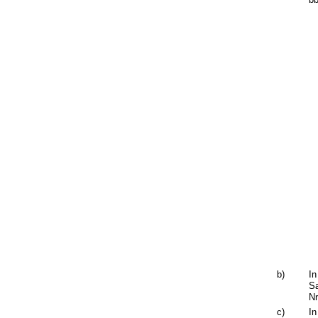
b)
In
Sa
Nr
c)
In