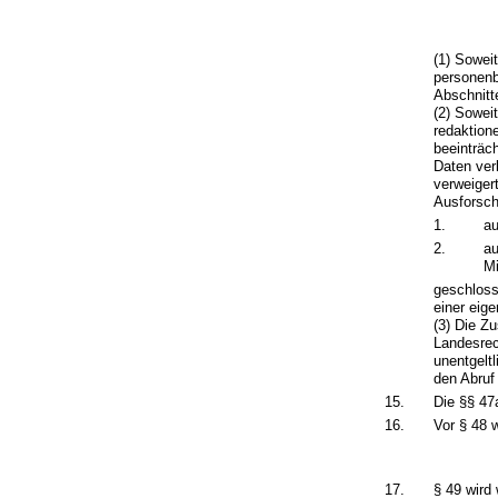
(1) Sowei
personenb
Abschnitt
(2) Sowei
redaktion
beeinträc
Daten ver
verweiger
Ausforsch
1.
au
2.
au
Mi
geschloss
einer eig
(3) Die Zu
Landesrec
unentgeltl
den Abruf
15.
Die §§ 47
16.
Vor § 48 w
17.
§ 49 wird 