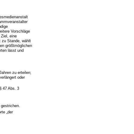
desmedienanstalt
rammveranstalter
ndige
eitere Vorschläge
Ziel, eine
t zu Stande, wählt
en größtmöglichen
rten lässt und
Jahren zu erteilen;
verlängert oder
„§ 47 Abs. 3
 gestrichen.
rte „der