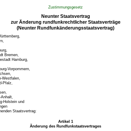
Zustimmungsgesetz
Neunter Staatsvertrag
zur Änderung rundfunkrechtlicher Staatsverträge
(Neunter Rundfunkänderungsstaatsvertrag)
ürttemberg,
rn,
urg,
adt Bremen,
sestadt Hamburg,
burg-Vorpommern,
chsen,
n-Westfalen,
d-Pfalz,
sen,
Anhalt,
g-Holstein und
ingen
henden Staatsvertrag:
Artikel 1
Änderung des Rundfunkstaatsvertrages