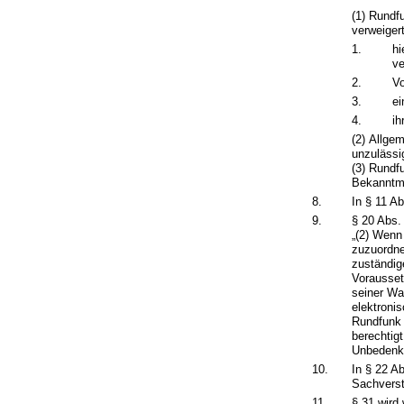
(1) Rundf
verweiger
1.
hi
ve
2.
Vo
3.
ei
4.
ih
(2) Allge
unzulässi
(3) Rundf
Bekanntma
8.
In § 11 A
9.
§ 20 Abs. 
„(2) Wenn
zuzuordne
zuständig
Vorausset
seiner Wa
elektroni
Rundfunk 
berechtig
Unbedenkli
10.
In § 22 A
Sachverst
11.
§ 31 wird 