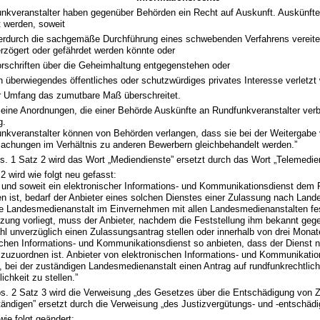
unkveranstalter haben gegenüber Behörden ein Recht auf Auskunft. Auskünft
t werden, soweit
erdurch die sachgemäße Durchführung eines schwebenden Verfahrens vereitel
rzögert oder gefährdet werden könnte oder
rschriften über die Geheimhaltung entgegenstehen oder
n überwiegendes öffentliches oder schutzwürdiges privates Interesse verletzt
r Umfang das zumutbare Maß überschreitet.
meine Anordnungen, die einer Behörde Auskünfte an Rundfunkveranstalter verb
g.
unkveranstalter können von Behörden verlangen, dass sie bei der Weitergabe
chungen im Verhältnis zu anderen Bewerbern gleichbehandelt werden.”
bs. 1 Satz 2 wird das Wort „Mediendienste” ersetzt durch das Wort „Telemedie
2 wird wie folgt neu gefasst:
 und soweit ein elektronischer Informations- und Kommunikationsdienst dem
n ist, bedarf der Anbieter eines solchen Dienstes einer Zulassung nach Landes
e Landesmedienanstalt im Einvernehmen mit allen Landesmedienanstalten fe
zung vorliegt, muss der Anbieter, nachdem die Feststellung ihm bekannt gege
hl unverzüglich einen Zulassungsantrag stellen oder innerhalb von drei Mona
schen Informations- und Kommunikationsdienst so anbieten, dass der Dienst 
zuzuordnen ist. Anbieter von elektronischen Informations- und Kommunikatio
t, bei der zuständigen Landesmedienanstalt einen Antrag auf rundfunkrechtlic
chkeit zu stellen.”
bs. 2 Satz 3 wird die Verweisung „des Gesetzes über die Entschädigung von
ändigen” ersetzt durch die Verweisung „des Justizvergütungs- und -entschäd
wie folgt geändert: