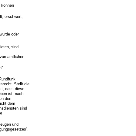
e können
t, erschwert,
 würde oder
ieten, sind
 von amtlichen
n”.
 Rundfunk
recht. Stellt die
st, dass diese
ben ist, nach
ten den
nicht dem
nsdiensten sind
he
 Zeugen und
igungsgesetzes”.