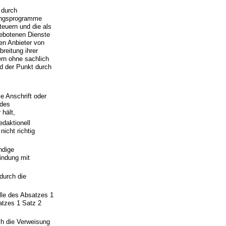
 durch
ungsprogramme
euern und die als
gebotenen Dienste
en Anbieter von
reitung ihrer
ern ohne sachlich
nd der Punkt durch
e Anschrift oder
 des
 hält,
edaktionell
icht richtig
ndige
indung mit
durch die
lle des Absatzes 1
atzes 1 Satz 2
ch die Verweisung