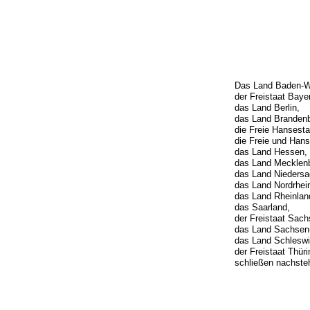
Das Land Baden-W
der Freistaat Baye
das Land Berlin,
das Land Brandenb
die Freie Hansest
die Freie und Han
das Land Hessen,
das Land Mecklen
das Land Niedersa
das Land Nordrhei
das Land Rheinlan
das Saarland,
der Freistaat Sach
das Land Sachsen-
das Land Schleswi
der Freistaat Thür
schließen nachste