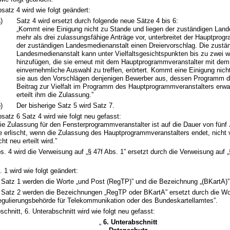
satz 4 wird wie folgt geändert:
)
Satz 4 wird ersetzt durch folgende neue Sätze 4 bis 6:
„Kommt eine Einigung nicht zu Stande und liegen der zuständigen Lan
mehr als drei zulassungsfähige Anträge vor, unterbreitet der Hauptprog
der zuständigen Landesmedienanstalt einen Dreiervorschlag. Die zustä
Landesmedienanstalt kann unter Vielfaltsgesichtspunkten bis zu zwei w
hinzufügen, die sie erneut mit dem Hauptprogrammveranstalter mit dem 
einvernehmliche Auswahl zu treffen, erörtert. Kommt eine Einigung nich
sie aus den Vorschlägen denjenigen Bewerber aus, dessen Programm d
Beitrag zur Vielfalt im Programm des Hauptprogrammveranstalters erwa
erteilt ihm die Zulassung.”
)
Der bisherige Satz 5 wird Satz 7.
satz 6 Satz 4 wird wie folgt neu gefasst:
ie Zulassung für den Fensterprogrammveranstalter ist auf die Dauer von fünf 
e erlischt, wenn die Zulassung des Hauptprogrammveranstalters endet, nicht 
cht neu erteilt wird.”
s. 4 wird die Verweisung auf „§ 47f Abs. 1” ersetzt durch die Verweisung auf 
 1 wird wie folgt geändert:
 Satz 1 werden die Worte „und Post (RegTP)” und die Bezeichnung „(BKartA)”
 Satz 2 werden die Bezeichnungen „RegTP oder BKartA” ersetzt durch die Wo
gulierungsbehörde für Telekommunikation oder des Bundeskartellamtes”.
bschnitt, 6. Unterabschnitt wird wie folgt neu gefasst:
„
6. Unterabschnitt