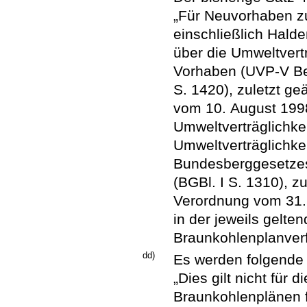
„Für Neuvorhaben 
einschließlich Hald
über die Umweltvert
Vorhaben (UVP-V Ber
S. 1420), zuletzt ge
vom 10. August 1998
Umweltverträglichkei
Umweltverträglichk
Bundesberggesetzes
(BGBl. I S. 1310), z
Verordnung vom 31. 
in der jeweils gelte
Braunkohlenplanverf
dd)
Es werden folgende 
„Dies gilt nicht für 
Braunkohlenplänen 