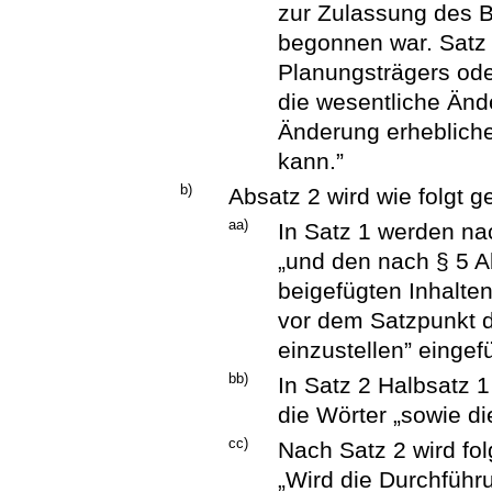
zur Zulassung des B
begonnen war. Satz 
Planungsträgers od
die wesentliche Änd
Änderung erheblich
kann.”
b)
Absatz 2 wird wie folgt g
aa)
In Satz 1 werden n
„und den nach § 5 
beigefügten Inhalte
vor dem Satzpunkt di
einzustellen” eingef
bb)
In Satz 2 Halbsatz 
die Wörter „sowie di
cc)
Nach Satz 2 wird fol
„Wird die Durchfüh