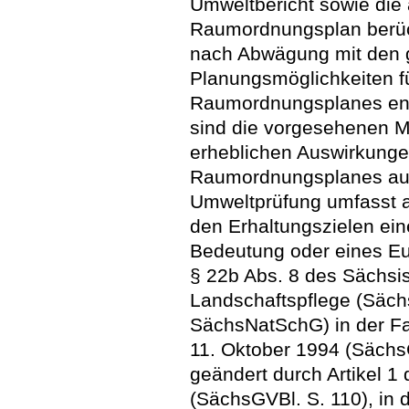
Umweltbericht sowie di
Raumordnungsplan berüc
nach Abwägung mit den g
Planungsmöglichkeiten f
Raumordnungsplanes ent
sind die vorgesehenen
erheblichen Auswirkunge
Raumordnungsplanes auf
Umweltprüfung umfasst au
den Erhaltungszielen ein
Bedeutung oder eines E
§ 22b Abs. 8 des Sächsi
Landschaftspflege (Säch
SächsNatSchG) in der 
11. Oktober 1994 (SächsG
geändert durch Artikel 1
(SächsGVBl. S. 110), in 