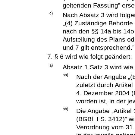
geltenden Fassung” erset
c)
Nach Absatz 3 wird folge
„(4) Zuständige Behörde 
nach den §§ 14a bis 14o
Aufstellung des Plans od
und 7 gilt entsprechend.”
7. § 6 wird wie folgt geändert:
a)
Absatz 1 Satz 3 wird wie 
aa)
Nach der Angabe „(B
zuletzt durch Artike
4. Dezember 2004 (B
worden ist, in der j
bb)
Die Angabe „Artikel
(BGBl. I S. 3412)” w
Verordnung vom 31. 