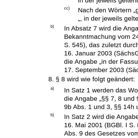
in der jeweils gelte
cc)
Nach den Wörtern „g
„, in der jeweils ge
b)
In Absatz 7 wird die Ang
Bekanntmachung vom 24
S. 545), das zuletzt dur
16. Januar 2003 (SächsGV
die Angabe „in der Fas
17. September 2003 (Säc
8. § 8 wird wie folgt geändert:
a)
In Satz 1 werden das Wor
die Angabe „§§ 7, 8 und
9b Abs. 1 und 3, §§ 14h 
b)
In Satz 2 wird die Angab
16. Mai 2001 (BGBl. I S. 
Abs. 9 des Gesetzes vom 