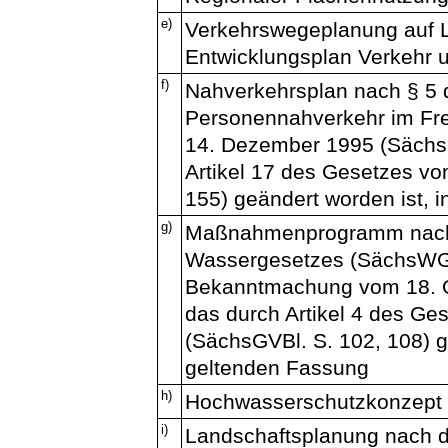
e)
Verkehrswegeplanung auf 
Entwicklungsplan Verkehr 
f)
Nahverkehrsplan nach § 5 
Personennahverkehr im Fr
14. Dezember 1995 (SächsG
Artikel 17 des Gesetzes vo
155) geändert worden ist, 
g)
Maßnahmenprogramm nach 
Wassergesetzes (SächsWG)
Bekanntmachung vom 18. O
das durch Artikel 4 des Ge
(SächsGVBl. S. 102, 108) ge
geltenden Fassung
h)
Hochwasserschutzkonzept
i)
Landschaftsplanung nach 