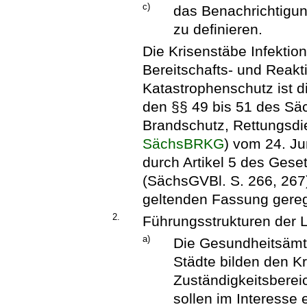
c)
das Benachrichtigu
zu definieren.
Die Krisenstäbe Infektio
Bereitschafts- und Reakt
Katastrophenschutz ist d
den §§ 49 bis 51 des Sä
Brandschutz, Rettungsdi
SächsBRKG
) vom 24. Ju
durch Artikel 5 des Ges
(SächsGVBl. S. 266, 267)
geltenden Fassung gereg
2.
Führungsstrukturen der L
a)
Die Gesundheitsämte
Städte bilden den Kr
Zuständigkeitsberei
sollen im Interesse