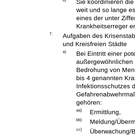
Sie koordinieren d
weit und so lange e
eines der unter Ziffe
Krankheitserreger erf
7.
Aufgaben des Krisenstab
und Kreisfreien Städte
a)
Bei Eintritt einer po
außergewöhnlichen 
Bedrohung von Mensc
bis 4 genannten Kr
Infektionsschutzes d
Gefahrenabwehrmaß
gehören:
aa)
Ermittlung,
bb)
Meldung/Übermi
cc)
Überwachung/B