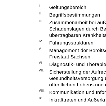
I..
Geltungsbereich
II.
Begriffsbestimmungen
III.
Zusammenarbeit bei auß
Schadenslagen durch B
übertragbaren Krankheit
IV.
Führungsstrukturen
V.
Management der Bereitsc
Freistaat Sachsen
VI.
Diagnostik- und Therapi
VII.
Sicherstellung der Aufre
Gesundheitsversorgung u
öffentlichen Lebens und
VIII.
Kommunikation und Info
IX.
Inkrafttreten und Außerkr