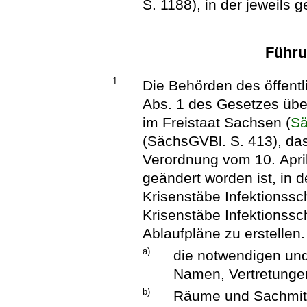
S. 1188), in der jeweils 
Führu
1.
Die Behörden des öffent
Abs. 1 des Gesetzes übe
im Freistaat Sachsen (
S
(SächsGVBl. S. 413), das 
Verordnung vom 10. Apri
geändert worden ist, in 
Krisenstäbe Infektionssch
Krisenstäbe Infektionssc
Ablaufpläne zu erstellen
a)
die notwendigen und
Namen, Vertretunge
b)
Räume und Sachmitt