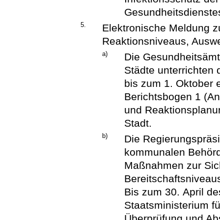
Gesundheitsdienste
5.
Elektronische Meldung z
Reaktionsniveaus, Ausw
a)
Die Gesundheitsämte
Städte unterrichten
bis zum 1. Oktober e
Berichtsbogen 1 (An
und Reaktionsplanun
Stadt.
b)
Die Regierungspräsid
kommunalen Behörden
Maßnahmen zur Sich
Bereitschaftsniveaus
Bis zum 30. April d
Staatsministerium f
Überprüfung und Ab