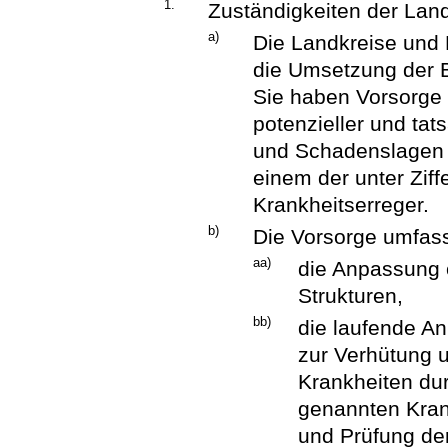
1.
Zuständigkeiten der Land
a)
Die Landkreise und K
die Umsetzung der B
Sie haben Vorsorge z
potenzieller und ta
und Schadenslagen
einem der unter Ziffe
Krankheitserreger.
b)
Die Vorsorge umfas
aa)
die Anpassung o
Strukturen,
bb)
die laufende A
zur Verhütung 
Krankheiten durc
genannten Kran
und Prüfung de