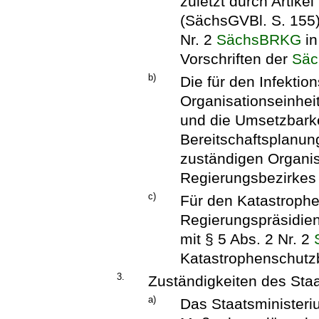
zuletzt durch Artik
(SächsGVBl. S. 155)
Nr. 2
SächsBRKG
in
Vorschriften der
Sä
b)
Die für den Infektio
Organisationseinhei
und die Umsetzbarke
Bereitschaftsplanun
zuständigen Organis
Regierungsbezirkes
c)
Für den Katastroph
Regierungspräsidien
mit § 5 Abs. 2 Nr. 2
Katastrophenschutz
3.
Zuständigkeiten des Staa
a)
Das Staatsministeriu