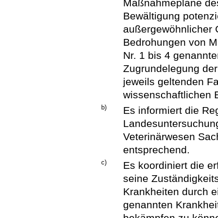
Maßnahmepläne des 
Bewältigung potenzie
außergewöhnlicher 
Bedrohungen von Men
Nr. 1 bis 4 genannte
Zugrundelegung der
jeweils geltenden F
wissenschaftlichen 
b)
Es informiert die Re
Landesuntersuchung
Veterinärwesen Sac
entsprechend.
c)
Es koordiniert die e
seine Zuständigkeit
Krankheiten durch ein
genannten Krankheit
bekämpfen zu könn