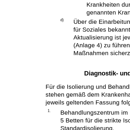
Krankheiten durc
genannten Kran
d)
Über die Einarbeitu
für Soziales bekan
Aktualisierung ist 
(Anlage 4) zu führen
Maßnahmen sicherzu
Diagnostik- un
Für die Isolierung und Behan
stehen gemäß dem Krankenhau
jeweils geltenden Fassung fo
1.
Behandlungszentrum im 
5 Betten für die strikte I
Standardisolierung,