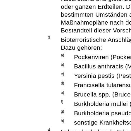
oder ganzen Erdteilen. Di
bestimmten Umständen a
Maßnahmepläne nach dem
Bestandteil dieser Vorschr
3.
Bioterroristische Anschl
Dazu gehören:
a)
Pockenviren (Pocke
b)
Bacillus anthracis (
c)
Yersinia pestis (Pest
d)
Francisella tularens
e)
Brucella spp. (Bruce
f)
Burkholderia mallei 
g)
Burkholderia pseudo
h)
sonstige Krankheitse
4.