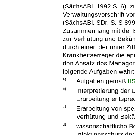
(SächsABl. 1992 S. 6), zu
Verwaltungsvorschrift v
(SächsABl. SDr. S. S 89
Zusammenhang mit der B
zur Verhütung und Bekä
durch einen der unter Zif
Krankheitserreger die ep
den Ansatz des Manageme
folgende Aufgaben wahr:
a)
Aufgaben gemäß
I
b)
Interpretierung der
Erarbeitung entspre
c)
Erarbeitung von sp
Verhütung und Bekä
d)
wissenschaftliche B
Infektionsschutz de