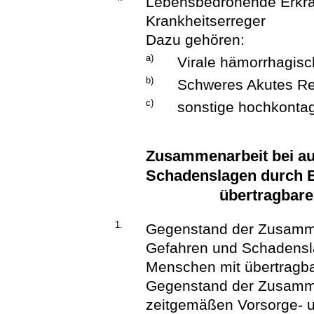
Lebensbedrohende Erkra
Krankheitserreger
Dazu gehören:
a)
Virale hämorrhagisc
b)
Schweres Akutes Re
c)
sonstige hochkontag
Zusammenarbeit bei a
Schadenslagen durch 
übertragbare
1.
Gegenstand der Zusamme
Gefahren und Schadensl
Menschen mit übertragba
Gegenstand der Zusammen
zeitgemäßen Vorsorge- u