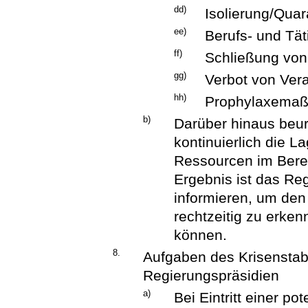
dd)
Isolierung/Quar
ee)
Berufs- und Tät
ff)
Schließung von
gg)
Verbot von Ver
hh)
Prophylaxema
b)
Darüber hinaus beurt
kontinuierlich die L
Ressourcen im Bere
Ergebnis ist das Re
informieren, um den
rechtzeitig zu erk
können.
8.
Aufgaben des Krisenstab
Regierungspräsidien
a)
Bei Eintritt einer po