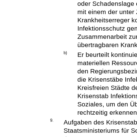
oder Schadenslage 
mit einem der unter Z
Krankheitserreger ko
Infektionsschutz g
Zusammenarbeit zur
übertragbaren Krankh
b)
Er beurteilt kontinu
materiellen Ressou
den Regierungsbezir
die Krisenstäbe Inf
Kreisfreien Städte 
Krisenstab Infektion
Soziales, um den Üb
rechtzeitig erkenn
9.
Aufgaben des Krisenstab
Staatsministeriums für S