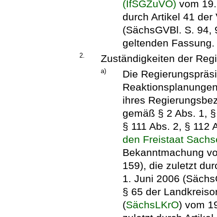
(IfSGZuVO)
vom 19. 
durch Artikel 41 de
(SächsGVBl. S. 94, 9
geltenden Fassung.
2.
Zuständigkeiten der Reg
a)
Die Regierungspräsi
Reaktionsplanungen 
ihres Regierungsbez
gemäß § 2 Abs. 1, §
§ 111 Abs. 2, § 112 
den Freistaat Sac
Bekanntmachung vom
159), die zuletzt du
1. Juni 2006 (Sächs
§ 65 der Landkreiso
(
SächsLKrO
) vom 19