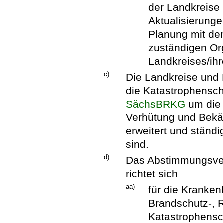
der Landkreise 
Aktualisierunge
Planung mit de
zuständigen Org
Landkreises/ihr
c)
Die Landkreise und K
die Katastrophensch
SächsBRKG
um die 
Verhütung und Bekä
erweitert und ständ
sind.
d)
Das Abstimmungsver
richtet sich
aa)
für die Kranken
Brandschutz-, 
Katastrophens