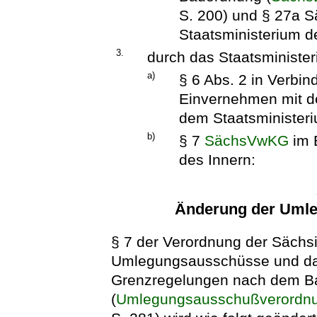
S. 200) und § 27a
Staatsministerium d
3.
durch das Staatsministe
a)
§ 6 Abs. 2 in Verbin
Einvernehmen mit d
dem Staatsministeri
b)
§ 7
SächsVwKG
im 
des Innern:
Änderung der Uml
§ 7 der Verordnung der Sächs
Umlegungsausschüsse und da
Grenzregelungen nach dem B
(
Umlegungsausschußverordn