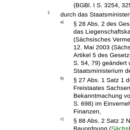
(BGBl. I S. 3254, 32
2.
durch das Staatsministe
a)
§ 28 Abs. 2 des Ge
das Liegenschaftska
(Sächsisches Verm
12. Mai 2003 (Sächs
Artikel 5 des Geset
S. 54, 79) geändert
Staatsministerium d
b)
§ 27 Abs. 1 Satz 1 
Freistaates Sachsen
Bekanntmachung vo
S. 698) im Einverne
Finanzen,
c)
§ 88 Abs. 2 Satz 2 
Bauordnung (
Sächs