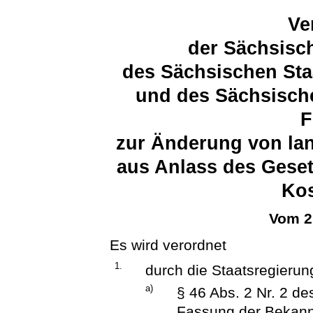
Ve
der Sächsisc
des Sächsischen Sta
und des Sächsische
F
zur Änderung von lan
aus Anlass des Geset
Kos
Vom 2
Es wird verordnet
1.
durch die Staatsregierun
a)
§ 46 Abs. 2 Nr. 2 d
Fassung der Bekan