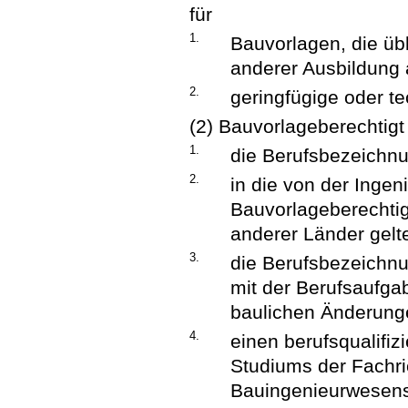
für
1.
Bauvorlagen, die üb
anderer Ausbildung 
2.
geringfügige oder t
(2) Bauvorlageberechtigt 
1.
die Berufsbezeichnun
2.
in die von der Inge
Bauvorlageberechtig
anderer Länder gelt
3.
die Berufsbezeichnun
mit der Berufsaufga
baulichen Änderun
4.
einen berufsqualifi
Studiums der Fachri
Bauingenieurwesens