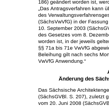
186) geändert worden ist, wer
„Das Antragsverfahren kann übe
des Verwaltungsverfahrensges
(SächsVwVfG) in der Fassun
10. September 2003 (SächsGVBl
des Gesetzes vom 8. Dezembe
worden ist, in der jeweils gel
§§ 71a bis 71e VwVfG abgewic
Beleihung gilt nach sechs Mona
VwVfG Anwendung.“
Änderung des Sächs
Das Sächsische Architektenge
(SächsGVBl. S. 207), zuletzt 
vom 20. Juni 2008 (SächsGVBl.