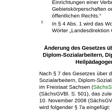
Einrichtungen einer Verb
Gebietskörperschaften o
öffentlichen Rechts.“
3.
In § 4 Abs. 1 wird das W
Wörter „Landesdirektion 
Änderung des Gesetzes üb
Diplom-Sozialarbeitern, D
Heilpädagogen
Nach § 7 des Gesetzes über d
Sozialarbeitern, Diplom-Sozi
im Freistaat Sachsen (
SächsS
(SächsGVBl. S. 501), das zule
10. November 2008 (SächsGVBl
wird folgender § 7a eingefügt: