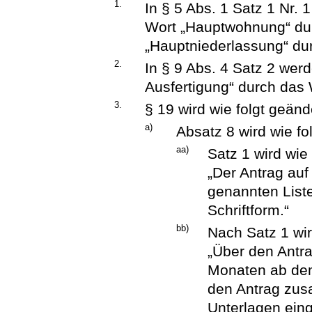
1.
In § 5 Abs. 1 Satz 1 Nr. 
Wort „Hauptwohnung“ du
„Hauptniederlassung“ dur
2.
In § 9 Abs. 4 Satz 2 werd
Ausfertigung“ durch das 
3.
§ 19 wird wie folgt geänd
a)
Absatz 8 wird wie fo
aa)
Satz 1 wird wie 
„Der Antrag auf
genannten List
Schriftform.“
bb)
Nach Satz 1 wir
„Über den Antrag
Monaten ab dem
den Antrag zus
Unterlagen eing