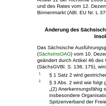
und des Rates vom 12. Dezem
Binnenmarkt (ABl. EU Nr. L 376
Änderung des Sächsisch
Inso
Das Sächsische Ausführungsg
(
SächsInsOAG
) vom 10. Deze
geändert durch Artikel 46 de
(SächsGVBl. S. 138, 175), wird
1.
§ 1 Satz 2 wird gestriche
2.
§ 3 Abs. 2 wird wie folgt 
„(2) Anerkennungsfähig s
insbesondere Organisati
Spitzenverband der Frei