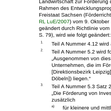
Landwirtschaft zur Förderung 
Rahmen des Entwicklungsprog
Freistaat Sachsen (Förderricht
RL LuE/2007
) vom 9. Oktober 
geändert durch Richtlinie vo
S. 79), wird wie folgt geändert:
1.
Teil A Nummer 4.12 wird
2.
Teil A Nummer 5.2 wird f
„Ausgenommen von diese
Unternehmen, die im För
[Direktionsbezirk Leipzi
Döbeln]) liegen.“
3.
Teil A Nummer 5.3 Satz 2 
„Die Förderung von Inves
zusätzlich
a)
für kleinere und mi