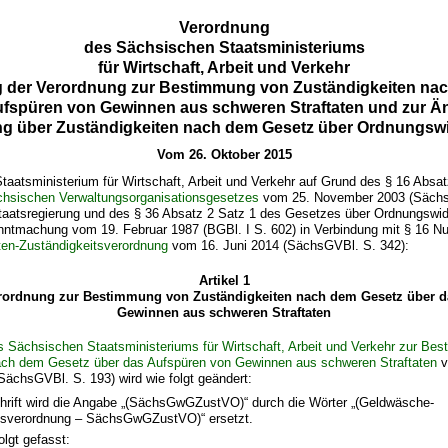
Verordnung
des Sächsischen Staatsministeriums
für Wirtschaft, Arbeit und Verkehr
 der Verordnung zur Bestimmung von Zuständigkeiten na
ufspüren von Gewinnen aus schweren Straftaten und zur Ä
g über Zuständigkeiten nach dem Gesetz über Ordnungswi
Vom 26. Oktober 2015
taatsministerium für Wirtschaft, Arbeit und Verkehr auf Grund des § 16 Absat
hsischen Verwaltungsorganisationsgesetzes
vom 25. November 2003 (Sächs
aatsregierung und des § 36 Absatz 2 Satz 1 des Gesetzes über Ordnungswidr
ntmachung vom 19. Februar 1987 (BGBl. I S. 602) in Verbindung mit § 16 N
ten-Zuständigkeitsverordnung
vom 16. Juni 2014 (SächsGVBl. S. 342):
Artikel 1
rordnung zur Bestimmung von Zuständigkeiten nach dem Gesetz über d
Gewinnen aus schweren Straftaten
 Sächsischen Staatsministeriums für Wirtschaft, Arbeit und Verkehr zur Be
ach dem Gesetz über das Aufspüren von Gewinnen aus schweren Straftaten
v
SächsGVBl. S. 193) wird wie folgt geändert:
chrift wird die Angabe „(SächsGwGZustVO)“ durch die Wörter „(Geldwäsche-
tsverordnung – SächsGwGZustVO)“ ersetzt.
olgt gefasst: