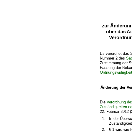
zur Änderung
über das A
Verordnun
Es verordnet das S
Nummer 2 des
Säc
Zustimmung der St
Fassung der Bekan
Ordnungswidrigkei
Änderung der Ve
Die
Verordnung des
Zuständigkeiten n
22. Februar 2012 (
1.
In der Übers
Zuständigkei
2.
§ 1 wird wie f