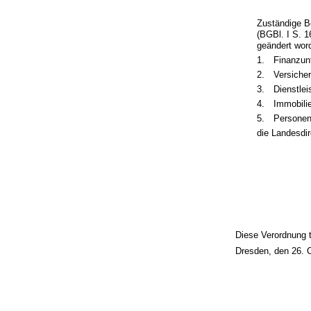
Zuständige B
(BGBl. I S. 1
geändert word
1.
Finanzun
2.
Versiche
3.
Dienstle
4.
Immobili
5.
Personen
die Landesdi
Diese Verordnung t
Dresden, den 26. 