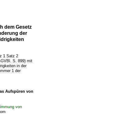
ch dem Gesetz
nderung der
drigkeiten
z 1 Satz 2
GVBl. S. 899) mit
igkeiten in der
ummer 1 der
as Aufspüren von
stimmung von
om