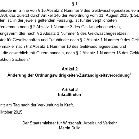
„§ 1
ehörde im Sinne von § 16 Absatz 2 Nummer 9 des Geldwäschegesetzes vom
690), das zuletzt durch Artikel 346 der Verordnung vom 31. August 2015 (BGBl
en ist, in der jeweils geltenden Fassung, ist für die verpflichteten
ternehmen nach § 2 Absatz 1 Nummer 3 des Geldwäschegesetzes,
rungsvermittler nach § 2 Absatz 1 Nummer 5 des Geldwäschegesetzes,
ister für Gesellschaften und Treuhänder nach § 2 Absatz 1 Nummer 9 des Ge
enmakler nach § 2 Absatz 1 Nummer 10 des Geldwäschegesetzes und
, die gewerblich mit Gütern handeln, nach § 2 Absatz 1 Nummer 13 des Ge
rektion Sachsen.“
Artikel 2
1
Änderung der Ordnungswidrigkeiten-Zuständigkeitsverordnung
Artikel 3
Inkrafttreten
ritt am Tag nach der Verkündung in Kraft.
Oktober 2015
Der Staatsminister für Wirtschaft, Arbeit und Verkehr
Martin Dulig