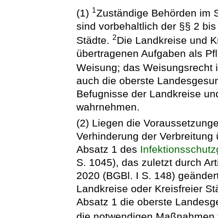
1
(1)
Zuständige Behörden im 
sind vorbehaltlich der §§ 2 bi
2
Städte.
Die Landkreise und Kr
übertragenen Aufgaben als Pfl
Weisung; das Weisungsrecht i
auch die oberste Landesgesu
Befugnisse der Landkreise und
wahrnehmen.
(2) Liegen die Voraussetzun
Verhinderung der Verbreitung 
Absatz 1 des
Infektionsschut
S. 1045), das zuletzt durch A
2020 (BGBl. I S. 148) geänder
Landkreise oder Kreisfreier S
Absatz 1 die oberste Landesg
die notwendigen Maßnahmen t