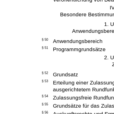
I
Besondere Bestimmung
1. U
Anwendungsbere
§ 50
Anwendungsbereich
§ 51
Programmgrundsätze
2. U
§ 52
Grundsatz
§ 53
Erteilung einer Zulassun
ausgerichtetem Rundfun
§ 54
Zulassungsfreie Rundf
§ 55
Grundsätze für das Zula
§ 56
Auskunftsrechte und Erm