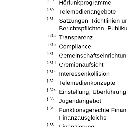
§ 29
Hörfunkprogramme
§ 30
Telemedienangebote
§ 31
Satzungen, Richtlinien
Berichtspflichten, Publi
§ 31a
Transparenz
§ 31b
Compliance
§ 31c
Gemeinschaftseinrichtu
§ 31d
Gremienaufsicht
§ 31e
Interessenkollision
§ 32
Telemedienkonzepte
§ 32a
Einstellung, Überführu
§ 33
Jugendangebot
§ 34
Funktionsgerechte Finan
Finanzausgleichs
§ 35
Finanzierung