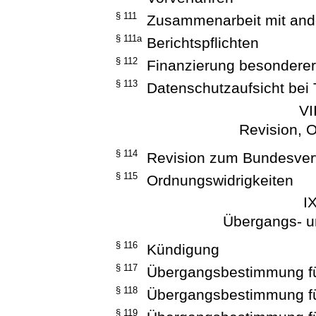
§ 111
Zusammenarbeit mit and
§ 111a
Berichtspflichten
§ 112
Finanzierung besondere
§ 113
Datenschutzaufsicht bei
VI
Revision, 
§ 114
Revision zum Bundesver
§ 115
Ordnungswidrigkeiten
I
Übergangs- u
§ 116
Kündigung
§ 117
Übergangsbestimmung fü
§ 118
Übergangsbestimmung f
§ 119