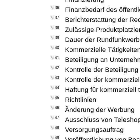
§ 36
Finanzbedarf des öffentl
§ 37
Berichterstattung der R
§ 38
Zulässige Produktplatzie
§ 39
Dauer der Rundfunkwerb
§ 40
Kommerzielle Tätigkeite
§ 41
Beteiligung an Unterne
§ 42
Kontrolle der Beteiligu
§ 43
Kontrolle der kommerziel
§ 44
Haftung für kommerziell 
§ 45
Richtlinien
§ 46
Änderung der Werbung
§ 47
Ausschluss von Telesho
§ 48
Versorgungsauftrag
§ 49
Veröffentlichung von B