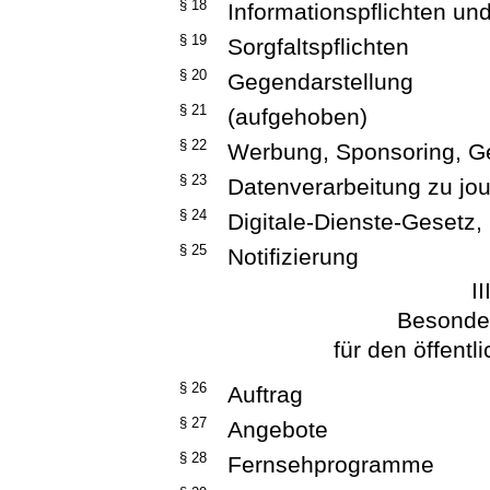
§ 18
Informationspflichten un
§ 19
Sorgfaltspflichten
§ 20
Gegendarstellung
§ 21
(aufgehoben)
§ 22
Werbung, Sponsoring, G
§ 23
Datenverarbeitung zu jou
§ 24
Digitale-Dienste-Gesetz
,
§ 25
Notifizierung
II
Besonde
für den öffentl
§ 26
Auftrag
§ 27
Angebote
§ 28
Fernsehprogramme