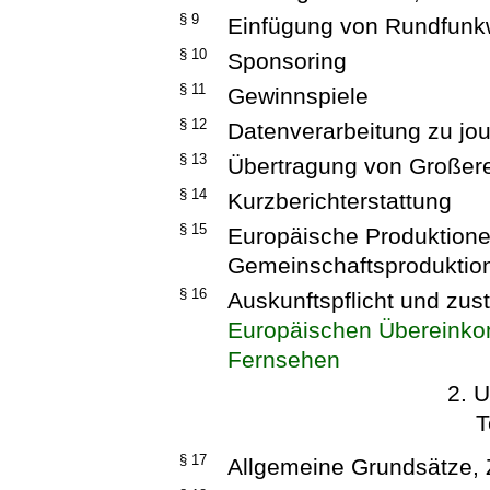
§ 9
Einfügung von Rundfunk
§ 10
Sponsoring
§ 11
Gewinnspiele
§ 12
Datenverarbeitung zu jou
§ 13
Übertragung von Großer
§ 14
Kurzberichterstattung
§ 15
Europäische Produktionen
Gemeinschaftsproduktio
§ 16
Auskunftspflicht und zu
Europäischen Übereinko
Fernsehen
2. U
T
§ 17
Allgemeine Grundsätze, 