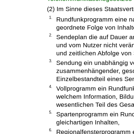
(2) Im Sinne dieses Staatsvert
1.
Rundfunkprogramm eine na
geordnete Folge von Inhalt
2.
Sendeplan die auf Dauer a
und vom Nutzer nicht verän
und zeitlichen Abfolge vo
3.
Sendung ein unabhängig vo
zusammenhängender, geschl
Einzelbestandteil eines Se
4.
Vollprogramm ein Rundfunkp
welchem Information, Bild
wesentlichen Teil des Ges
5.
Spartenprogramm ein Rund
gleichartigen Inhalten,
6.
Regionalfensterprogramm ei