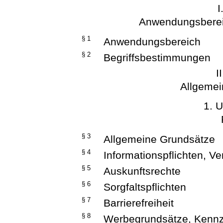
I
Anwendungsberei
§ 1
Anwendungsbereich
§ 2
Begriffsbestimmungen
I
Allgeme
1. U
§ 3
Allgemeine Grundsätze
§ 4
Informationspflichten, V
§ 5
Auskunftsrechte
§ 6
Sorgfaltspflichten
§ 7
Barrierefreiheit
§ 8
Werbegrundsätze, Kennz