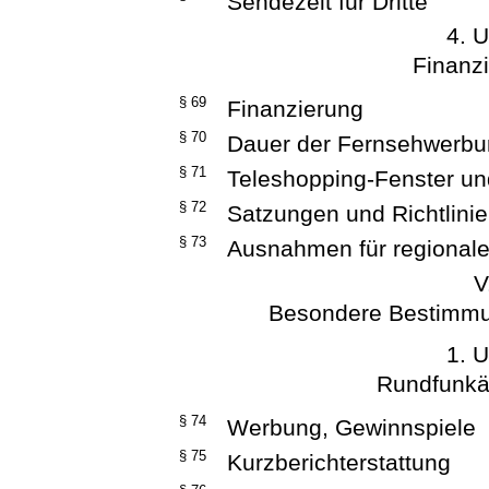
Sendezeit für Dritte
4. U
Finanz
§ 69
Finanzierung
§ 70
Dauer der Fernsehwerb
§ 71
Teleshopping-Fenster u
§ 72
Satzungen und Richtlini
§ 73
Ausnahmen für regional
V
Besondere Bestimmun
1. U
Rundfunkä
§ 74
Werbung, Gewinnspiele
§ 75
Kurzberichterstattung