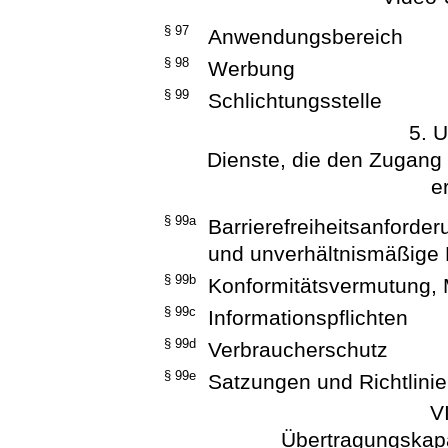
§ 97
Anwendungsbereich
§ 98
Werbung
§ 99
Schlichtungsstelle
5. U
Dienste, die den Zugang
e
§ 99a
Barrierefreiheitsanford
und unverhältnismäßige
§ 99b
Konformitätsvermutung, M
§ 99c
Informationspflichten
§ 99d
Verbraucherschutz
§ 99e
Satzungen und Richtlinie
V
Übertragungskapa