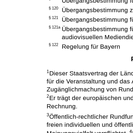
Übergangsbestimmung fü
§ 120
Übergangsbestimmung zu
§ 121
Übergangsbestimmung fü
§ 121a
Übergangsbestimmung fü
audiovisuellen Mediendi
§ 122
Regelung für Bayern
1
Dieser Staatsvertrag der Lä
für die Veranstaltung und das 
Zugänglichmachung von Rundf
2
Er trägt der europäischen un
Rechnung.
3
Öffentlich-rechtlicher Rundfu
freien individuellen und öffen
4