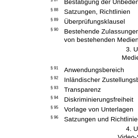
Bestätigung der Unbeden
§ 88
Satzungen, Richtlinien
§ 89
Überprüfungsklausel
§ 90
Bestehende Zulassungen
von bestehenden Medien
3. U
Medie
§ 91
Anwendungsbereich
§ 92
Inländischer Zustellungs
§ 93
Transparenz
§ 94
Diskriminierungsfreiheit
§ 95
Vorlage von Unterlagen
§ 96
Satzungen und Richtlini
4. U
Video-