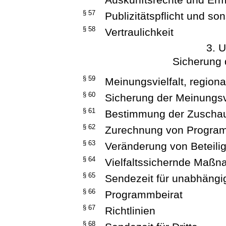
§ 57
Publizitätspflicht und so
§ 58
Vertraulichkeit
3. U
Sicherung 
§ 59
Meinungsvielfalt, region
§ 60
Sicherung der Meinungsv
§ 61
Bestimmung der Zuschau
§ 62
Zurechnung von Progr
§ 63
Veränderung von Beteili
§ 64
Vielfaltssichernde Maß
§ 65
Sendezeit für unabhängig
§ 66
Programmbeirat
§ 67
Richtlinien
§ 68