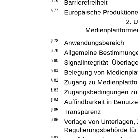
§ 76
Barrierefreiheit
§ 77
Europäische Produktion
2. U
Medienplattforme
§ 78
Anwendungsbereich
§ 79
Allgemeine Bestimmung
§ 80
Signalintegrität, Überla
§ 81
Belegung von Medienpla
§ 82
Zugang zu Medienplattf
§ 83
Zugangsbedingungen zu 
§ 84
Auffindbarkeit in Benutz
§ 85
Transparenz
§ 86
Vorlage von Unterlagen,
Regulierungsbehörde fü
§ 87