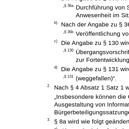
„§ 36a
Durchführung von 
Anwesenheit im Si
b)
Nach der Angabe zu § 36
„§ 36b
Veröffentlichung vo
c)
Die Angabe zu § 130 wird
„§ 130
Übergangsvorschrif
zur Fortentwicklun
d)
Die Angabe zu § 131 wird
„§ 131
(weggefallen)“.
2.
Nach § 4 Absatz 1 Satz 1 w
„Insbesondere können die
Ausgestaltung von Informat
Bürgerbeteiligungssatzung
3.
§ 8a wird wie folgt geändert
a)