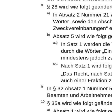
8.
§ 28 wird wie folgt geändert
a)
In Absatz 2 Nummer 21 
Wörter „sowie den Absc
Zweckvereinbarungen“ e
b)
Absatz 5 wird wie folgt g
aa)
In Satz 1 werden die
durch die Wörter „Ei
mindestens jedoch zw
bb)
Nach Satz 1 wird fol
„Das Recht, nach Sat
auch einer Fraktion z
9.
In § 32 Absatz 1 Nummer 5 
Beamten und Arbeitnehmer 
10.
§ 35a wird wie folgt geände
a)
Absatz 1 wird wie folgt g