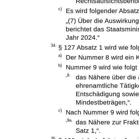
Rechtsaufsichtsbehör
c)
Es wird folgender Absatz
„(7) Über die Auswirkun
berichtet das Staatsmin
Jahr 2024.“
34.
§ 127 Absatz 1 wird wie fol
a)
Der Nummer 8 wird ein 
b)
Nummer 9 wird wie folgt 
„9.
das Nähere über die
ehrenamtliche Tätigke
Entschädigung sowie
Mindestbeträgen,“.
c)
Nach Nummer 9 wird fol
„9a.
das Nähere zur Frakt
Satz 1,“.
35.