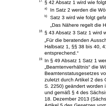
17.
§ 42 Absatz 1 wird wie folg
a)
In Satz 2 werden die Wört
b)
Satz 3 wird wie folgt gef
„Das Nähere regelt die 
18.
§ 43 Absatz 3 Satz 1 wird w
„Für die beratenden Aussch
Halbsatz 1, §§ 38 bis 40, 
entsprechend.“
19.
In § 49 Absatz 1 Satz 1 w
„Beamtenverhältnis“ die W
Beamtenstatusgesetzes vom
zuletzt durch Artikel 2 de
S. 2250) geändert worden i
und gemäß § 4 des Sächs
18. Dezember 2013 (SächsG
Artikel 5 des Gesetzes vo