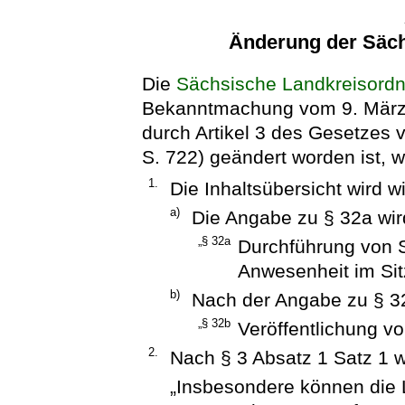
Änderung der Säc
Die
Sächsische Landkreisord
Bekanntmachung vom 9. März 2
durch Artikel 3 des Gesetze
S. 722) geändert worden ist, wi
1.
Die Inhaltsübersicht wird wi
a)
Die Angabe zu § 32a wird
„§ 32a
Durchführung von 
Anwesenheit im Si
b)
Nach der Angabe zu § 32
„§ 32b
Veröffentlichung vo
2.
Nach § 3 Absatz 1 Satz 1 w
„Insbesondere können die