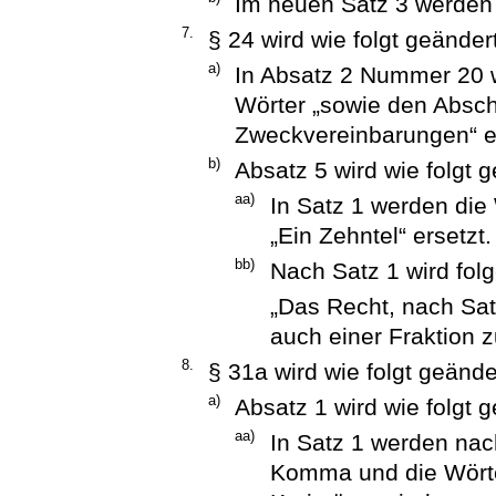
Im neuen Satz 3 werden 
7.
§ 24 wird wie folgt geändert
a)
In Absatz 2 Nummer 20 
Wörter „sowie den Absc
Zweckvereinbarungen“ e
b)
Absatz 5 wird wie folgt g
aa)
In Satz 1 werden die 
„Ein Zehntel“ ersetzt.
bb)
Nach Satz 1 wird fol
„Das Recht, nach Sat
auch einer Fraktion z
8.
§ 31a wird wie folgt geände
a)
Absatz 1 wird wie folgt g
aa)
In Satz 1 werden na
Komma und die Wörter