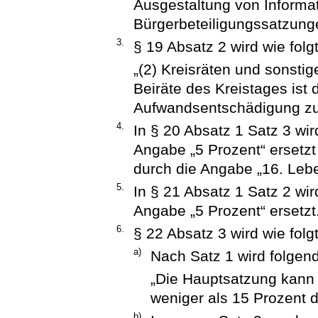
Ausgestaltung von Informat
Bürgerbeteiligungssatzung
3.
§ 19 Absatz 2 wird wie folgt
„(2) Kreisräten und sonsti
Beiräte des Kreistages is
Aufwandsentschädigung zu
4.
In § 20 Absatz 1 Satz 3 wi
Angabe „5 Prozent“ ersetzt
durch die Angabe „16. Lebe
5.
In § 21 Absatz 1 Satz 2 wi
Angabe „5 Prozent“ ersetzt
6.
§ 22 Absatz 3 wird wie folg
a)
Nach Satz 1 wird folgend
„Die Hauptsatzung kann 
weniger als 15 Prozent d
b)