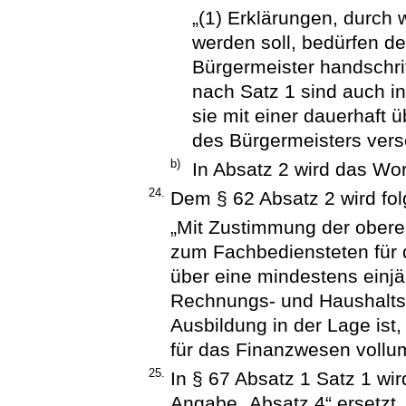
„(1) Erklärungen, durch 
werden soll, bedürfen de
Bürgermeister handschrif
nach Satz 1 sind auch in
sie mit einer dauerhaft 
des Bürgermeisters vers
b)
In Absatz 2 wird das Wort
24.
Dem § 62 Absatz 2 wird fol
„Mit Zustimmung der obere
zum Fachbediensteten für 
über eine mindestens einjä
Rechnungs- und Haushaltsw
Ausbildung in der Lage ist
für das Finanzwesen vollu
25.
In § 67 Absatz 1 Satz 1 wi
Angabe „Absatz 4“ ersetzt.