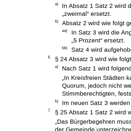
a)
In Absatz 1 Satz 2 wird 
„zweimal“ ersetzt.
b)
Absatz 2 wird wie folgt g
aa)
In Satz 3 wird die A
„5 Prozent“ ersetzt.
bb)
Satz 4 wird aufgehob
6.
§ 24 Absatz 3 wird wie folg
a)
Nach Satz 1 wird folgend
„In Kreisfreien Städten 
Quorum, jedoch nicht we
Stimmberechtigten, fests
b)
Im neuen Satz 3 werden 
7.
§ 25 Absatz 1 Satz 2 wird w
„Das Bürgerbegehren muss
der Gemeinde unterzeichne