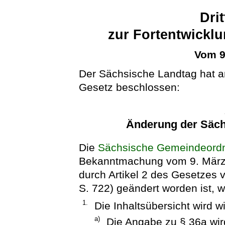
Dri
zur Fortentwickl
Vom 9
Der Sächsische Landtag hat a
Gesetz beschlossen:
Änderung der Säc
Die
Sächsische Gemeindeord
Bekanntmachung vom 9. März 2
durch Artikel 2 des Gesetze
S. 722) geändert worden ist, wi
1.
Die Inhaltsübersicht wird wi
a)
Die Angabe zu § 36a wird