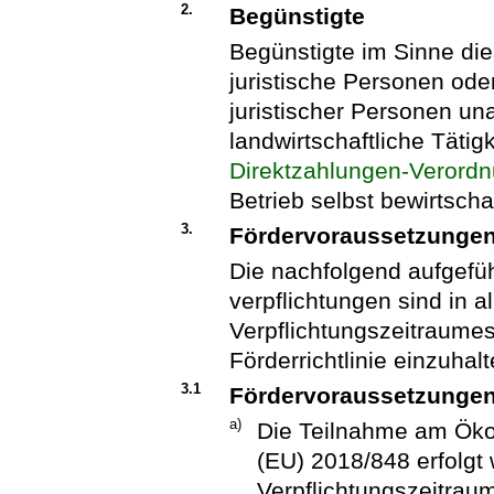
2.
Begünstigte
Begünstigte im Sinne dies
juristische Personen ode
juristischer Personen un
landwirtschaftliche Tätig
Direktzahlungen-Verord
Betrieb selbst bewirtscha
3.
Fördervoraussetzungen
Die nachfolgend aufgefü
verpflichtungen sind in a
Verpflichtungszeitraum
Förderrichtlinie einzuhalt
3.1
Fördervoraussetzunge
a)
Die Teilnahme am Öko
(EU) 2018/848 erfolg
Verpflichtungszeitraum