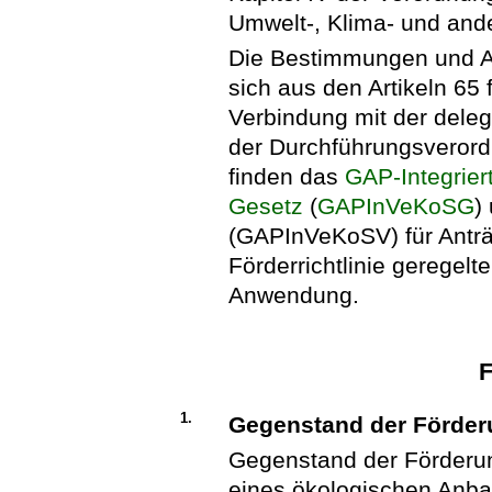
Umwelt-, Klima- und ande
Die Bestimmungen und A
sich aus den Artikeln 65
Verbindung mit der dele
der Durchführungsveror
finden das
GAP-Integrier
Gesetz
(
GAPInVeKoSG
)
(GAPInVeKoSV) für Anträ
Förderrichtlinie geregel
Anwendung.
F
1.
Gegenstand der Förde
Gegenstand der Förderun
eines ökologischen Anba