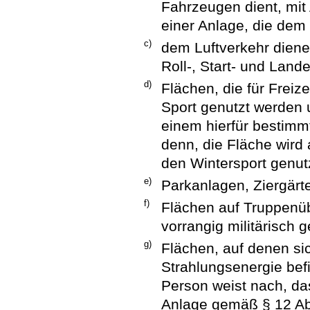
Fahrzeugen dient, mi
einer Anlage, die dem 
c)
dem Luftverkehr diene
Roll-, Start- und Lan
d)
Flächen, die für Frei
Sport genutzt werden u
einem hierfür bestimm
denn, die Fläche wird 
den Wintersport genut
e)
Parkanlagen, Ziergärt
f)
Flächen auf Truppenüb
vorrangig militärisch 
g)
Flächen, auf denen si
Strahlungsenergie befi
Person weist nach, das
Anlage gemäß § 12 A