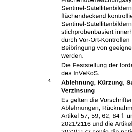
Sentinel-Satellitenbilder
flächendeckend kontrollier
Sentinel-Satellitenbilder
stichprobenbasiert inner
durch Vor-Ort-Kontrollen
Beibringung von geeigne
werden.
Die Feststellung der för
des InVeKoS.
4.
Ablehnung, Kürzung, S
Verzinsung
Es gelten die Vorschrift
Ablehnungen, Rücknahme
Artikel 57, 59, 62, 84 f.
2021/2116 und die Artikel
2022/1172 sowie die nat