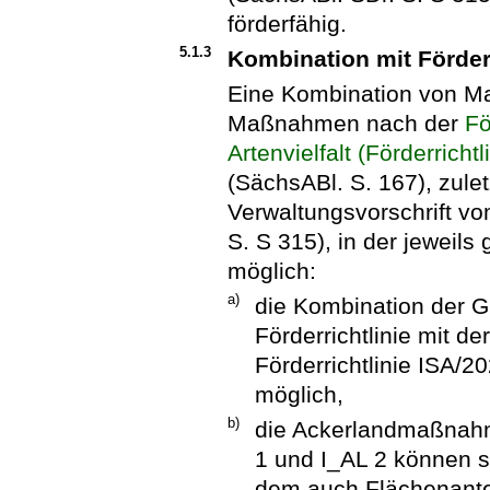
förderfähig.
5.1.3
Kombination mit Förderr
Eine Kombination von Ma
Maßnahmen nach der
Fö
Artenvielfalt (Förderricht
(SächsABl. S. 167), zulet
Verwaltungsvorschrift v
S. S 315), in der jeweils
möglich:
a)
die Kombination der 
Förderrichtlinie mit 
Förderrichtlinie ISA/20
möglich,
b)
die Ackerlandmaßnah
1 und I_AL 2 können si
dem auch Flächenantei