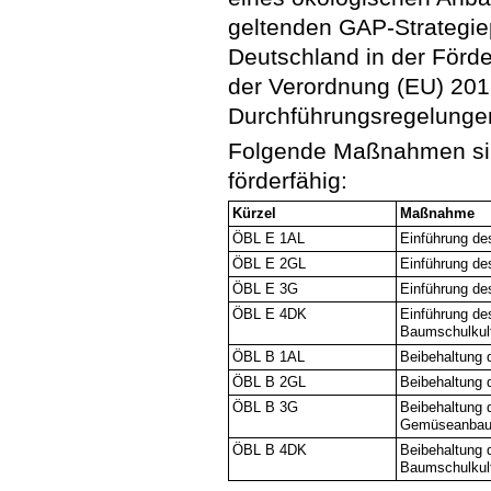
geltenden GAP-Strategie
Deutschland in der Förd
der Verordnung (EU) 20
Durchführungsregelungen
Folgende Maßnahmen sind
förderfähig:
Kürzel
Maßnahme
ÖBL E 1AL
Einführung de
ÖBL E 2GL
Einführung de
ÖBL E 3G
Einführung d
ÖBL E 4DK
Einführung de
Baumschulkul
ÖBL B 1AL
Beibehaltung 
ÖBL B 2GL
Beibehaltung 
ÖBL B 3G
Beibehaltung 
Gemüseanbau
ÖBL B 4DK
Beibehaltung 
Baumschulkul