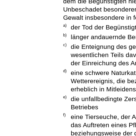
dem die Begünstigten hie
Unbeschadet besonderer 
Gewalt insbesondere in 
a)
der Tod der Begünstig
b)
länger andauernde Ber
c)
die Enteignung des ge
wesentlichen Teils da
der Einreichung des A
d)
eine schwere Naturkat
Wetterereignis, die b
erheblich in Mitleidens
e)
die unfallbedingte Ze
Betriebes
f)
eine Tierseuche, der 
das Auftreten eines Pf
beziehungsweise der 