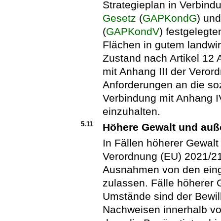
Strategieplan in Verbin
Gesetz
(
GAPKondG
) un
(
GAPKondV
) festgelegte
Flächen in gutem landwir
Zustand nach Artikel 12 
mit Anhang III der Veror
Anforderungen an die sozi
Verbindung mit Anhang I
einzuhalten.
5.11
Höhere Gewalt und au
In Fällen höherer Gewalt
Verordnung (EU) 2021/21
Ausnahmen von den eing
zulassen. Fälle höherer
Umstände sind der Bewil
Nachweisen innerhalb vo