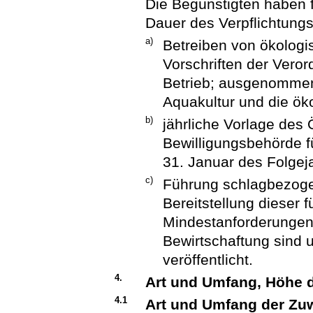
Die Begünstigten haben f
Dauer des Verpflichtungs
a)
Betreiben von ökolog
Vorschriften der Vero
Betrieb; ausgenommen
Aquakultur und die ök
b)
jährliche Vorlage des 
Bewilligungsbehörde fü
31. Januar des Folgej
c)
Führung schlagbezoge
Bereitstellung dieser f
Mindestanforderungen
Bewirtschaftung sind 
veröffentlicht.
4.
Art und Umfang, Höhe
4.1
Art und Umfang der Z