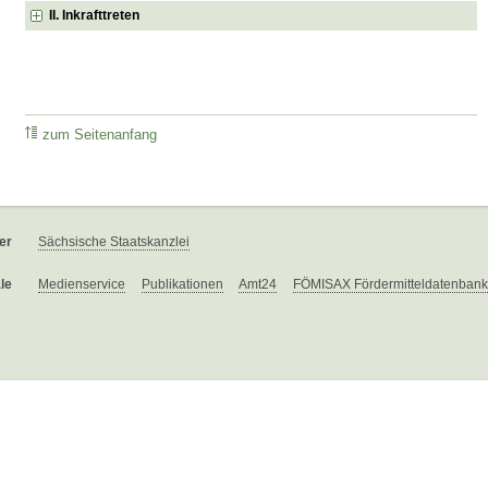
II. Inkrafttreten
zum Seitenanfang
er
Sächsische Staatskanzlei
le
Medienservice
Publikationen
Amt24
FÖMISAX Fördermitteldatenbank