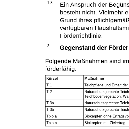
1.3
Ein Anspruch der Begün
besteht nicht. Vielmehr 
Grund ihres pflichtgem
verfügbaren Haushaltsmi
Förderrichtlinie.
2.
Gegenstand der Förde
Folgende Maßnahmen sind im Si
förderfähig:
Kürzel
Maßnahme
T 1
Teichpflege und Erhalt der
T 2
Naturschutzgerechte Teic
Teichbodenvegetation, Was
T 3a
Naturschutzgerechte Teich
T 3b
Naturschutzgerechte Teich
Tbio a
Biokarpfen ohne Ertragsv
Tbio b
Biokarpfen mit Zielertrag