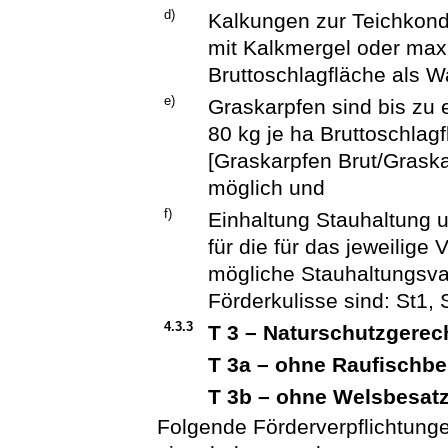
d)
Kalkungen zur Teichkondi
mit Kalkmergel oder maxi
Bruttoschlagfläche als 
e)
Graskarpfen sind bis zu
80 kg je ha Bruttoschlag
[Graskarpfen Brut/Graska
möglich und
f)
Einhaltung Stauhaltung
für die für das jeweilige
mögliche Stauhaltungsvar
Förderkulisse sind: St1, S
4.3.3
T 3 – Naturschutzgerech
T 3a – ohne Raufischbe
T 3b – ohne Welsbesat
Folgende Förderverpflichtun