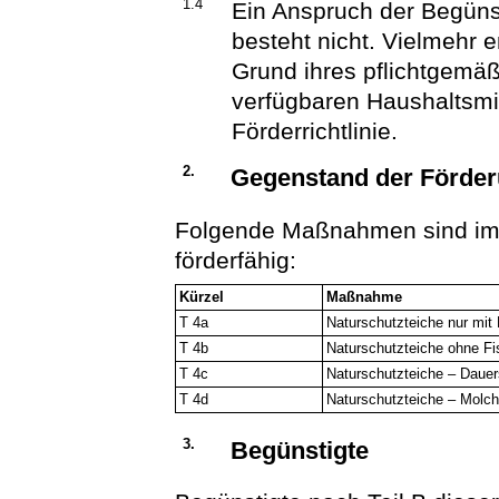
1.4
Ein Anspruch der Begün
besteht nicht. Vielmehr 
Grund ihres pflichtgem
verfügbaren Haushaltsmi
Förderrichtlinie.
2.
Gegenstand der Förde
Folgende Maßnahmen sind im Si
förderfähig:
Kürzel
Maßnahme
T 4a
Naturschutzteiche nur mit 
T 4b
Naturschutzteiche ohne F
T 4c
Naturschutzteiche – Dauer
T 4d
Naturschutzteiche – Molc
3.
Begünstigte