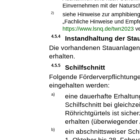
Einvernehmen mit der Natursc
2)
siehe Hinweise zur amphibieng
„Fachliche Hinweise und Empfe
https://www.lsnq.de/twn2023
ve
4.5.4
Instandhaltung der Sta
Die vorhandenen Stauanlagen u
erhalten.
4.5.5
Schilfschnitt
Folgende Förderverpflichtun
eingehalten werden:
a)
eine dauerhafte Erhaltun
Schilfschnitt bei gleichz
Röhrichtgürtels ist sicher
erhalten (überwiegender 
b)
ein abschnittsweiser Schi
1. Oktober bis 28. Febru