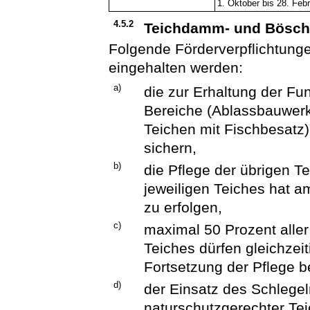
1. Oktober bis 28. Feb
4.5.2
Teichdamm- und Bösch
Folgende Förderverpflichtun
eingehalten werden:
a)
die zur Erhaltung der Fu
Bereiche (Ablassbauwerke
Teichen mit Fischbesatz)
sichern,
b)
die Pflege der übrigen 
jeweiligen Teiches hat a
zu erfolgen,
c)
maximal 50 Prozent all
Teiches dürfen gleichzeit
Fortsetzung der Pflege b
d)
der Einsatz des Schlegel
naturschutzgerechter Te