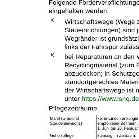
Folgende Förderverpflichtun
eingehalten werden:
a)
Wirtschaftswege (Wege zu
Staueinrichtungen) sind j
Wegränder ist grundsätzl
links der Fahrspur zuläss
b)
bei Reparaturen an den 
Recyclingmaterial (zum B
abzudecken; in Schutzgeb
standortgerechtes Materi
der Wirtschaftswege ist n
unter
https://www.lsnq.d
Pflegezeiträume:
Mahd (Gras-und
keine Einschränkungen
Staudenbewuchs)
empfohlener Zeitraum:
1. Juni bis 28. Februar
Gehölzpflege
zulässig im Zeitraum: