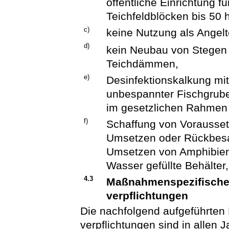
öffentliche Einrichtung f
Teichfeldblöcken bis 50 
c)
keine Nutzung als Angelt
d)
kein Neubau von Stegen
Teichdämmen,
e)
Desinfektionskalkung mit
unbespannter Fischgrub
im gesetzlichen Rahmen u
f)
Schaffung von Vorausse
Umsetzen oder Rückbesa
Umsetzen von Amphibienl
Wasser gefüllte Behälter,
4.3
Maßnahmenspezifische
verpflichtungen
Die nachfolgend aufgeführten
verpflichtungen sind in allen 