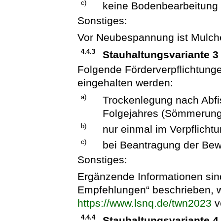
c)
keine Bodenbearbeitung a
Sonstiges:
Vor Neubespannung ist Mulch
4.4.3
Stauhaltungsvariante 3
Folgende Förderverpflichtun
eingehalten werden:
a)
Trockenlegung nach Abfi
Folgejahres (Sömmerung
b)
nur einmal im Verpflicht
c)
bei Beantragung der Bew
Sonstiges:
Ergänzende Informationen sin
Empfehlungen“ beschrieben, w
https://www.lsnq.de/twn2023
ve
4.4.4
Stauhaltungsvariante 4