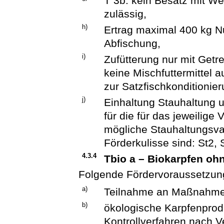
T 3b: kein Besatz mit We
zulässig,
h)
Ertrag maximal 400 kg Nu
Abfischung,
i)
Zufütterung nur mit Getr
keine Mischfuttermittel 
zur Satzfischkonditionie
j)
Einhaltung Stauhaltung
für die für das jeweilige
mögliche Stauhaltungsva
Förderkulisse sind: St2, S
4.3.4
Tbio a – Biokarpfen oh
Folgende Fördervoraussetzun
a)
Teilnahme an Maßnahme
b)
ökologische Karpfenprod
Kontrollverfahren nach 