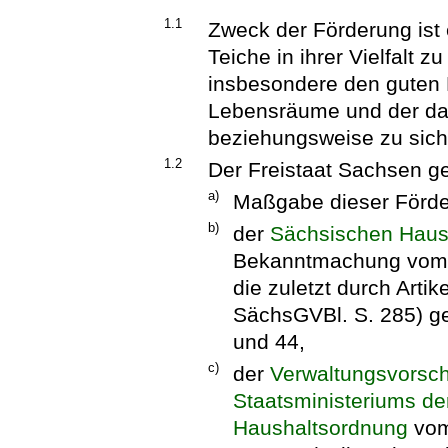
1.1
Zweck der Förderung ist
Teiche in ihrer Vielfalt 
insbesondere den guten 
Lebensräume und der da
beziehungsweise zu sich
1.2
Der Freistaat Sachsen 
a)
Maßgabe dieser Förderr
b)
der
Sächsischen Haus
Bekanntmachung vom 1
die zuletzt durch Arti
SächsGVBl. S. 285) ge
und 44,
c)
der
Verwaltungsvorsch
Staatsministeriums de
Haushaltsordnung
vom