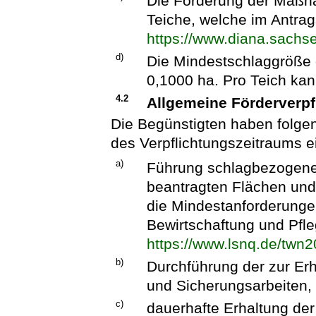
Die Förderung der Maßna
Teiche, welche im Antra
https://www.diana.sachs
d)
Die Mindestschlaggröße d
0,1000 ha. Pro Teich kan
4.2
Allgemeine Förderverpf
Die Begünstigten haben folgen
des Verpflichtungszeitraums e
a)
Führung schlagbezogener 
beantragten Flächen und B
die Mindestanforderunge
Bewirtschaftung und Pfle
https://www.lsnq.de/twn
b)
Durchführung der zur Erh
und Sicherungsarbeiten,
c)
dauerhafte Erhaltung der