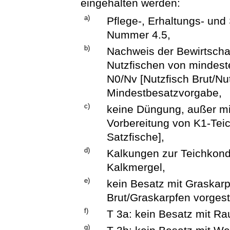
eingehalten werden:
a)
Pflege-, Erhaltungs- un
Nummer 4.5,
b)
Nachweis der Bewirtscha
Nutzfischen von mindeste
N0/Nv [Nutzfisch Brut/Nut
Mindestbesatzvorgabe,
c)
keine Düngung, außer mi
Vorbereitung von K1-Tei
Satzfische],
d)
Kalkungen zur Teichkondi
Kalkmergel,
e)
kein Besatz mit Graskar
Brut/Graskarpfen vorgest
f)
T 3a: kein Besatz mit Ra
g)