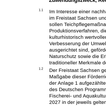
Zuwendungszweck, Rec
1.1
Im Interesse einer nachh
im Freistaat Sachsen un
sollen Teichpflegemaßn
Produktionsverfahren, di
kulturhistorisch wertvoll
Verbesserung der Umwelt 
ausgerichtet sind, geför
Naturschutz sowie die E
traditioneller Merkmale d
1.2
Der Freistaat Sachsen 
Maßgabe dieser Förderric
der Anlage 1 aufgezählt
des Deutschen Programm
Fischerei- und Aquakultu
2027 in der jeweils gelt