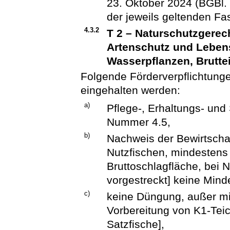
23. Oktober 2024 (BGBl. 
der jeweils geltenden Fa
4.3.2
T 2 – Naturschutzgerec
Artenschutz und Leben
Wasserpflanzen, Brutte
Folgende Förderverpflichtun
eingehalten werden:
a)
Pflege-, Erhaltungs- un
Nummer 4.5,
b)
Nachweis der Bewirtscha
Nutzfischen, mindestens 
Bruttoschlagfläche, bei N
vorgestreckt] keine Min
c)
keine Düngung, außer mi
Vorbereitung von K1-Tei
Satzfische],