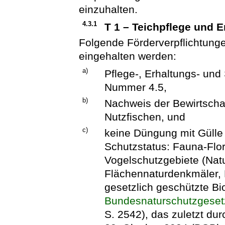
einzuhalten.
4.3.1
T 1 – Teichpflege und E
Folgende Förderverpflichtun
eingehalten werden:
a)
Pflege-, Erhaltungs- un
Nummer 4.5,
b)
Nachweis der Bewirtscha
Nutzfischen, und
c)
keine Düngung mit Gülle
Schutzstatus: Fauna-Flo
Vogelschutzgebiete (Nat
Flächennaturdenkmäler, 
gesetzlich geschützte Bi
Bundesnaturschutzgeset
S. 2542), das zuletzt du