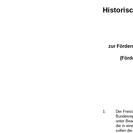
Historis
zur Förde
(Förd
1.
Der Freis
Bundesrep
unter Bea
die in ei
sollen di