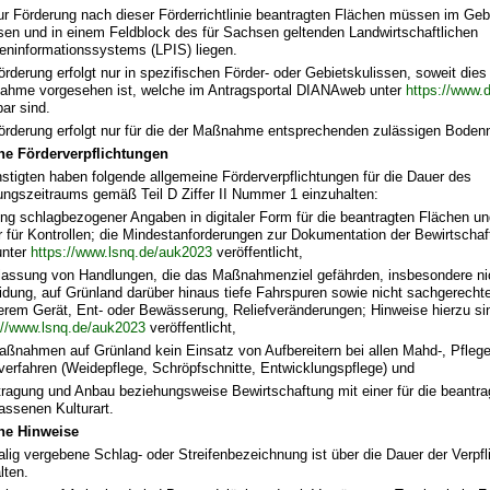
ur Förderung nach dieser Förderrichtlinie beantragten Flächen müssen im Geb
en und in einem Feldblock des für Sachsen geltenden Landwirtschaftlichen
eninformationssystems (LPIS) liegen.
örderung erfolgt nur in spezifischen Förder- oder Gebietskulissen, soweit dies 
hme vorgesehen ist, welche im Antragsportal DIANAweb unter
https://www.
bar sind.
örderung erfolgt nur für die der Maßnahme entsprechenden zulässigen Boden
ne Förderverpflichtungen
stigten haben folgende allgemeine Förderverpflichtungen für die Dauer des
tungszeitraums gemäß Teil D Ziffer II Nummer 1 einzuhalten:
ng schlagbezogener Angaben in digitaler Form für die beantragten Flächen und
r für Kontrollen; die Mindestanforderungen zur Dokumentation der Bewirtscha
unter
https://www.lsnq.de/auk2023
veröffentlicht,
lassung von Handlungen, die das Maßnahmenziel gefährden, insbesondere ni
dung, auf Grünland darüber hinaus tiefe Fahrspuren sowie nicht sachgerecht
rem Gerät, Ent- oder Bewässerung, Reliefveränderungen; Hinweise hierzu si
://www.lsnq.de/auk2023
veröffentlicht,
aßnahmen auf Grünland kein Einsatz von Aufbereitern bei allen Mahd-, Pflege
verfahren (Weidepflege, Schröpfschnitte, Entwicklungspflege) und
ragung und Anbau beziehungsweise Bewirtschaftung mit einer für die beant
assenen Kulturart.
ne Hinweise
alig vergebene Schlag- oder Streifenbezeichnung ist über die Dauer der Verpfl
lten.