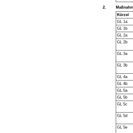
2.
Maßnahm
Kürzel
GL 1a
GL 1b
GL 2a
GL 2b
GL 3a
GL 3b
GL 4a
GL 4b
GL 5a
GL 5b
GL 5c
GL 5d
GL 5e