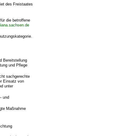
iet des Freistaates
für die betroffene
diana.sachsen.de
nutzungskategorie.
 Bereitstellung
ftung und Pflege
cht sachgerechte
er Einsatz von
nd unter
- und
ragte Maßnahme
ichtung