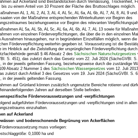
hmen auf Ackerland sind Bestandslücken durch Vernässung, Trockenheit, F
 bis zu einem Anteil von 10 Prozent der Fläche des Bruttoschlages möglich.
aßnahmen AL 1, AL 2, AL 3, AL 4, AL 5c, AL 6a, AL 6b, AL 7, AL 8, AL 9 und
saaten von der Maßnahme entsprechenden Winterkulturen vor Beginn des
tungszeitraumes beziehungsweise vor Beginn des relevanten Verpflichtungsjah
aßnahmen AL 5a, AL 5b, AL 5c, AL 6a, AL 6b, AL 7, AL 13 sowie für Maßnah
ahmen von einzelnen Förderverpflichtungen, die über die in den einzelnen 
 Ausnahmen hinausgehen, nur in begründeten Einzelfällen möglich, wenn die Z
ichen Förderverpflichtung weiterhin gegeben ist. Voraussetzung ist die Bestät
im Hinblick auf die Zielstellung der ursprünglichen Förderverpflichtung durch
utzfachbehörde gemäß § 46 Absatz 2 des
Sächsischen Naturschutzgesetzes
l. S. 451), das zuletzt durch das Gesetz vom 22. Juli 2024 (SächsGVBl. S.
t, in der jeweils geltenden Fassung, beziehungsweise durch die zuständige 
109 Absatz 2 Nummer 1 des
Sächsischen Wassergesetzes
vom 12. Juli 201
das zuletzt durch Artikel 3 des Gesetzes vom 19. Juni 2024 (SächsGVBl. S. 6
t, in der jeweils geltenden Fassung.
hmen auf Grünland können zusätzlich ungenutzte Bereiche rotieren und dürf
ufeinanderfolgenden Jahren auf derselben Stelle befinden.
nspezifische Fördervoraussetzungen und -verpflichtungen
olgend aufgeführten Fördervoraussetzungen und -verpflichtungen sind in allen
tungszeitraums einzuhalten.
n auf Ackerland
ewässer- und bodenschonende Begrünung von Ackerflächen
Fördervoraussetzung muss vorliegen:
stschlaggröße: 0,1000 ha und