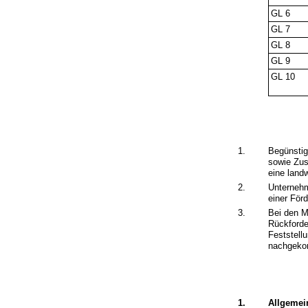
GL 6
GL 7
GL 8
GL 9
GL 10
1.
Begünstigt
sowie Zus
eine land
2.
Unterneh
einer För
3.
Bei den M
Rückforde
Feststell
nachgeko
1.
Allgemei