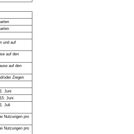
narten
narten
n und auf
use auf den
pause auf den
d/oder Ziegen
1. Juni
15. Juni
. Juli
ei Nutzungen pro
ei Nutzungen pro