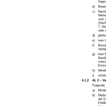
folge
b)
Bewir
c)
Nachw
Weite
vom 2
(Säch
7. De
oder 
d)
jährl
e)
kein 
f)
Besta
Verfa
g)
kein 
Bewil
chemi
Einze
h)
Minde
i)
ortsf
4.1.2
AL 2 – V
Folgende 
a)
Minde
b)
Maßna
der G
Feldb