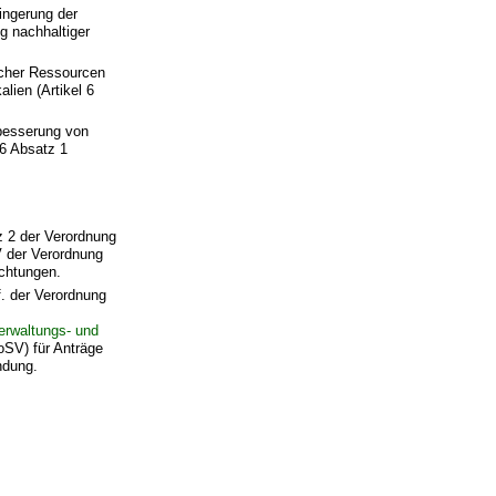
ingerung der
g nachhaltiger
icher Ressourcen
lien (Artikel 6
rbesserung von
6 Absatz 1
z 2 der Verordnung
V der Verordnung
ichtungen.
. der Verordnung
erwaltungs- und
V) für Anträge
ndung.