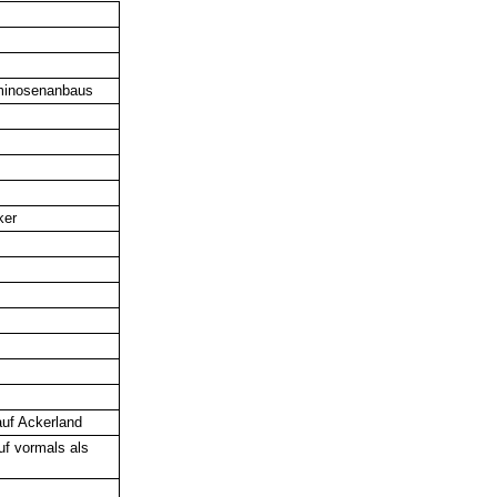
uminosenanbaus
ker
auf Ackerland
uf vormals als