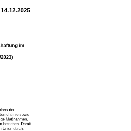
 14.12.2025
haftung im
/2023)
plans der
rrichtlinie sowie
illige Maßnahmen,
en bestehen. Damit
en Union durch: