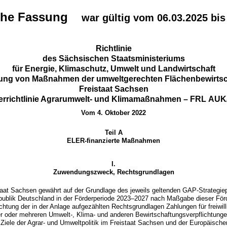
che Fassung
war gültig vom 06.03.2025 bis
Richtlinie
des Sächsischen Staatsministeriums
für Energie, Klimaschutz, Umwelt und Landwirtschaft
rung von Maßnahmen der umweltgerechten Flächenbewirtsc
Freistaat Sachsen
errichtlinie Agrarumwelt- und Klimamaßnahmen – FRL AUK
Vom 4. Oktober 2022
Teil A
ELER-finanzierte Maßnahmen
I.
Zuwendungszweck, Rechtsgrundlagen
taat Sachsen gewährt auf der Grundlage des jeweils geltenden GAP-Strategie
ublik Deutschland in der Förderperiode 2023–2027 nach Maßgabe dieser Förde
chtung der in der Anlage aufgezählten Rechtsgrundlagen Zahlungen für freiw
ner oder mehreren Umwelt-, Klima- und anderen Bewirtschaftungsverpflichtung
e Ziele der Agrar- und Umweltpolitik im Freistaat Sachsen und der Europäisch