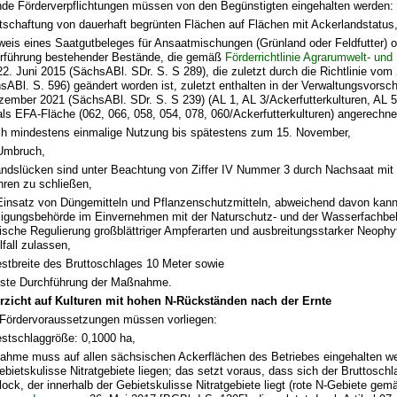
nde Förderverpflichtungen müssen von den Begünstigten eingehalten werden:
tschaftung von dauerhaft begrünten Flächen auf Flächen mit Ackerlandstatus
eis eines Saatgutbeleges für Ansaatmischungen (Grünland oder Feldfutter) 
rführung bestehender Bestände, die gemäß
Förderrichtlinie Agrarumwelt- u
2. Juni 2015 (SächsABl. SDr. S. S 289), die zuletzt durch die Richtlinie vom 
sABl. S. 596) geändert worden ist, zuletzt enthalten in der Verwaltungsvorsch
zember 2021 (SächsABl. SDr. S. S 239) (AL 1, AL 3/Ackerfutterkulturen, AL 5b
als EFA-Fläche (062, 066, 058, 054, 078, 060/Ackerfutterkulturen) angerechne
ich mindestens einmalige Nutzung bis spätestens zum 15. November,
Umbruch,
ndslücken sind unter Beachtung von Ziffer IV Nummer 3 durch Nachsaat m
hren zu schließen,
Einsatz von Düngemitteln und Pflanzenschutzmitteln, abweichend davon kann
ligungsbehörde im Einvernehmen mit der Naturschutz- und der Wasserfachbe
sche Regulierung großblättriger Ampferarten und ausbreitungsstarker Neophy
lfall zulassen,
stbreite des Bruttoschlages 10 Meter sowie
este Durchführung der Maßnahme.
erzicht auf Kulturen mit hohen N-Rückständen nach der Ernte
Fördervoraussetzungen müssen vorliegen:
stschlaggröße: 0,1000 ha,
hme muss auf allen sächsischen Ackerflächen des Betriebes eingehalten wer
ebietskulisse Nitratgebiete liegen; das setzt voraus, dass sich der Bruttoschl
lock, der innerhalb der Gebietskulisse Nitratgebiete liegt (rote N-Gebiete gem