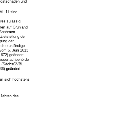
rostschäden und
 AL 11 sind
res zulässig.
men auf Grünland
Maßnahmen
ielstellung der
igung der
 die zuständige
vom 6. Juni 2013
 672) geändert
Wasserfachbehörde
3 (SächsGVBl.
36) geändert
en sich höchstens
 Jahren des