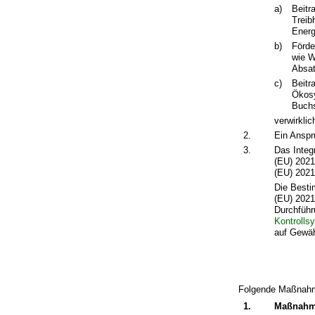
a)
Beitr
Treib
Energ
b)
Förde
wie W
Absat
c)
Beitr
Ökosy
Buchs
verwirklic
2.
Ein Anspr
3.
Das Integ
(EU) 2021
(EU) 2021
Die Besti
(EU) 2021
Durchführ
Kontrolls
auf Gewäh
Folgende Maßnahmen
1.
Maßnahme