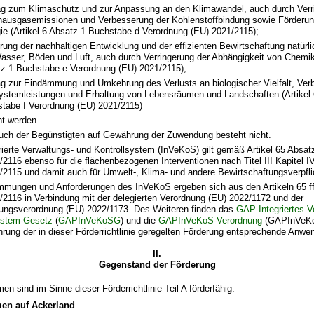
ag zum Klimaschutz und zur Anpassung an den Klimawandel, auch durch Verr
hausgasemissionen und Verbesserung der Kohlenstoffbindung sowie Förderun
ie (Artikel 6 Absatz 1 Buchstabe d Verordnung (EU) 2021/2115);
rung der nachhaltigen Entwicklung und der effizienten Bewirtschaftung natürl
asser, Böden und Luft, auch durch Verringerung der Abhängigkeit von Chemika
z 1 Buchstabe e Verordnung (EU) 2021/2115);
ag zur Eindämmung und Umkehrung des Verlusts an biologischer Vielfalt, Ve
stemleistungen und Erhaltung von Lebensräumen und Landschaften (Artikel 
tabe f Verordnung (EU) 2021/2115)
ht werden.
uch der Begünstigten auf Gewährung der Zuwendung besteht nicht.
rierte Verwaltungs- und Kontrollsystem (InVeKoS) gilt gemäß Artikel 65 Absat
/2116 ebenso für die flächenbezogenen Interventionen nach Titel III Kapitel I
/2115 und damit auch für Umwelt-, Klima- und andere Bewirtschaftungsverpfl
mmungen und Anforderungen des InVeKoS ergeben sich aus den Artikeln 65 ff
/2116 in Verbindung mit der delegierten Verordnung (EU) 2022/1172 und der
ungsverordnung (EU) 2022/1173. Des Weiteren finden das
GAP-Integriertes V
ystem-Gesetz
(
GAPInVeKoSG
) und die
GAPInVeKoS-Verordnung
(GAPInVeKoS
rung der in dieser Förderrichtlinie geregelten Förderung entsprechende Anwe
II.
Gegenstand der Förderung
 sind im Sinne dieser Förderrichtlinie Teil A förderfähig:
n auf Ackerland