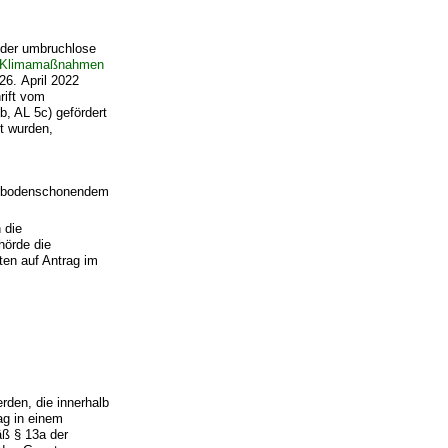
,
oder umbruchlose
nd Klimamaßnahmen
26. April 2022
rift vom
, AL 5c) gefördert
t wurden,
it bodenschonendem
 die
hörde die
ten auf Antrag im
den, die innerhalb
ag in einem
äß § 13a der