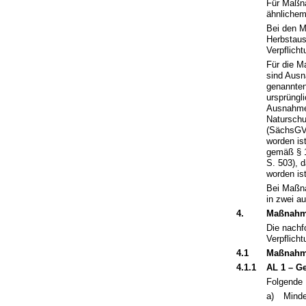
Für Maßna
ähnlichem
Bei den M
Herbstaus
Verpflich
Für die M
sind Ausn
genannten
ursprüngl
Ausnahme 
Natursch
(SächsGVB
worden is
gemäß § 
S. 503), 
worden is
Bei Maßna
in zwei a
4.
Maßnahme
Die nachf
Verpflich
4.1
Maßnahme
4.1.1
AL 1 – G
Folgende 
a)
Minde