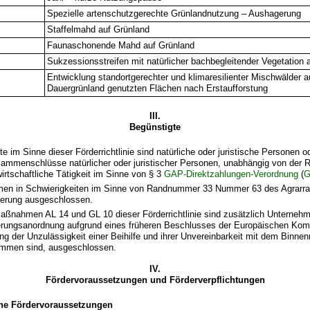
Spezielle artenschutzgerechte Grünlandnutzung – Aushagerung
Staffelmahd auf Grünland
Faunaschonende Mahd auf Grünland
Sukzessionsstreifen mit natürlicher bachbegleitender Vegetation 
Entwicklung standortgerechter und klimaresilienter Mischwälder a
Dauergrünland genutzten Flächen nach Erstaufforstung
III.
Begünstigte
e im Sinne dieser Förderrichtlinie sind natürliche oder juristische Personen 
ammenschlüsse natürlicher oder juristischer Personen, unabhängig von der R
wirtschaftliche Tätigkeit im Sinne von § 3
GAP-Direktzahlungen-Verordnung
(
men in Schwierigkeiten im Sinne von Randnummer 33 Nummer 63 des Agrarr
derung ausgeschlossen.
aßnahmen AL 14 und GL 10 dieser Förderrichtlinie sind zusätzlich Unternehm
rungsanordnung aufgrund eines früheren Beschlusses der Europäischen Kom
ung der Unzulässigkeit einer Beihilfe und ihrer Unvereinbarkeit mit dem Binnen
mmen sind, ausgeschlossen.
IV.
Fördervoraussetzungen und Förderverpflichtungen
ne Fördervoraussetzungen