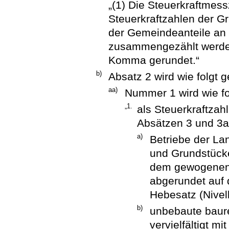
„(1) Die Steuerkraftmess
Steuerkraftzahlen der G
der Gemeindeanteile a
zusammengezählt werden
Komma gerundet.“
b)
Absatz 2 wird wie folgt g
aa)
Nummer 1 wird wie fo
„1.
als Steuerkraftzah
Absätzen 3 und 3a 
a)
Betriebe der La
und Grundstücke 
dem gewogenen 
abgerundet auf 
Hebesatz (Nivel
b)
unbebaute baure
vervielfältigt m