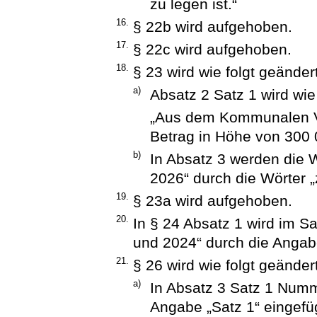
zu legen ist.“
16.
§ 22b wird aufgehoben.
17.
§ 22c wird aufgehoben.
18.
§ 23 wird wie folgt geändert
a)
Absatz 2 Satz 1 wird wie 
„Aus dem Kommunalen Vo
Betrag in Höhe von 300
b)
In Absatz 3 werden die 
2026“ durch die Wörter 
19.
§ 23a wird aufgehoben.
20.
In § 24 Absatz 1 wird im S
und 2024“ durch die Angab
21.
§ 26 wird wie folgt geändert
a)
In Absatz 3 Satz 1 Numm
Angabe „Satz 1“ eingefü