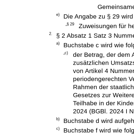
Gemeinsame 
e)
Die Angabe zu § 29 wird 
„§ 29
Zuweisungen für 
2.
§ 2 Absatz 1 Satz 3 Nummer
a)
Buchstabe c wird wie fol
„c)
der Betrag, der dem 
zusätzlichen Umsatz
von Artikel 4 Nummer
periodengerechten V
Rahmen der staatlich
Gesetzes zur Weitere
Teilhabe in der Kin
2024 (BGBl. 2024 I Nr
b)
Buchstabe d wird aufge
c)
Buchstabe f wird wie folg