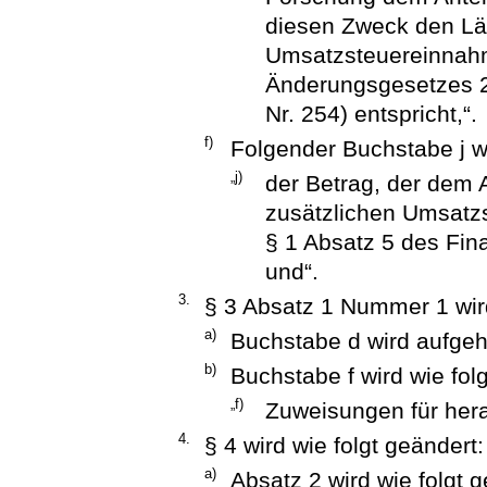
diesen Zweck den Lä
Umsatzsteuereinnahm
Änderungsgesetzes 2
Nr. 254) entspricht,“.
f)
Folgender Buchstabe j w
„j)
der Betrag, der dem 
zusätzlichen Umsat
§ 1 Absatz 5 des Fin
und“.
3.
§ 3 Absatz 1 Nummer 1 wird
a)
Buchstabe d wird aufge
b)
Buchstabe f wird wie folg
„f)
Zuweisungen für he
4.
§ 4 wird wie folgt geändert:
a)
Absatz 2 wird wie folgt g