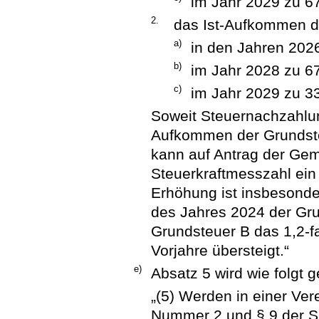
im Jahr 2029 zu 6
2.
das Ist-Aufkommen d
a)
in den Jahren 202
b)
im Jahr 2028 zu 6
c)
im Jahr 2029 zu 3
Soweit Steuernachzahlun
Aufkommen der Grundste
kann auf Antrag der Geme
Steuerkraftmesszahl ein
Erhöhung ist insbesond
des Jahres 2024 der Gru
Grundsteuer B das 1,2-
Vorjahre übersteigt.“
e)
Absatz 5 wird wie folgt g
„(5) Werden in einer Ve
Nummer 2 und § 9 der S