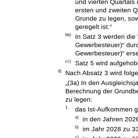
und vierten Quartals
ersten und zweiten 
Grunde zu legen, sow
geregelt ist.“
bb)
In Satz 3 werden die
Gewerbesteuer)“ durc
Gewerbesteuer)“ erse
cc)
Satz 5 wird aufgehob
d)
Nach Absatz 3 wird folg
„(3a) In den Ausgleichsj
Berechnung der Grundbe
zu legen:
1.
das Ist-Aufkommen g
a)
in den Jahren 202
b)
im Jahr 2028 zu 3
c)