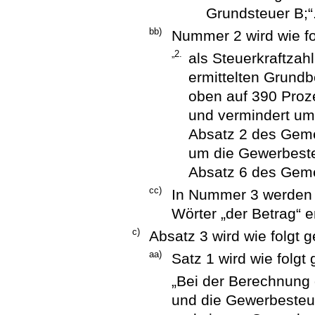
Grundsteuer B;“
bb)
Nummer 2 wird wie fo
„2.
als Steuerkraftzah
ermittelten Grundb
oben auf 390 Proz
und vermindert u
Absatz 2 des Geme
um die Gewerbest
Absatz 6 des Geme
cc)
In Nummer 3 werden di
Wörter „der Betrag“ e
c)
Absatz 3 wird wie folgt g
aa)
Satz 1 wird wie folgt 
„Bei der Berechnung 
und die Gewerbesteue