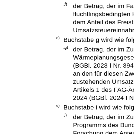
„f)
der Betrag, der im F
flüchtlingsbedingte
dem Anteil des Freis
Umsatzsteuereinnahm
d)
Buchstabe g wird wie fol
„g)
der Betrag, der im 
Wärmeplanungsgeset
(BGBl. 2023 I Nr. 39
an den für diesen Zw
zustehenden Umsatz
Artikels 1 des FAG-
2024 (BGBl. 2024 I Nr
e)
Buchstabe i wird wie folg
„i)
der Betrag, der im Z
Programms des Bunde
Forschung dem Anteil