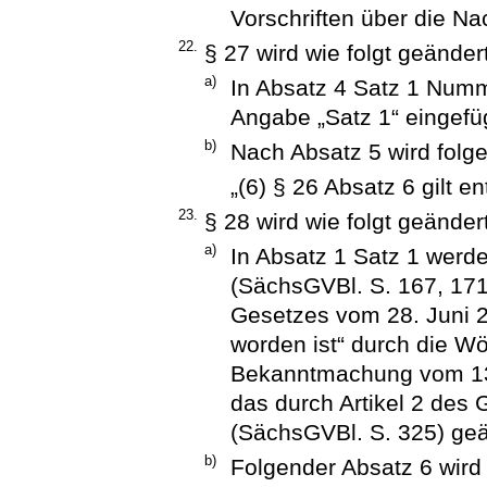
Vorschriften über die N
22.
§ 27 wird wie folgt geändert
a)
In Absatz 4 Satz 1 Numm
Angabe „Satz 1“ eingefü
b)
Nach Absatz 5 wird folge
„(6) § 26 Absatz 6 gilt e
23.
§ 28 wird wie folgt geändert
a)
In Absatz 1 Satz 1 werde
(SächsGVBl. S. 167, 171)
Gesetzes vom 28. Juni 
worden ist“ durch die Wö
Bekanntmachung vom 13.
das durch Artikel 2 des
(SächsGVBl. S. 325) geän
b)
Folgender Absatz 6 wird