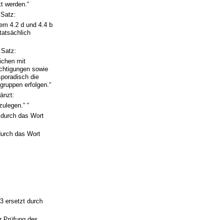
kt werden.“
 Satz:
rn 4.2 d und 4.4 b
tatsächlich
 Satz:
ichen mit
ächtigungen sowie
sporadisch die
ruppen erfolgen.“
änzt:
zulegen.“ “
 durch das Wort
durch das Wort
3 ersetzt durch
er Prüfung des