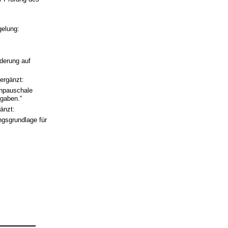
gelung:
rderung auf
ergänzt:
enpauschale
sgaben.“
änzt:
ngsgrundlage für