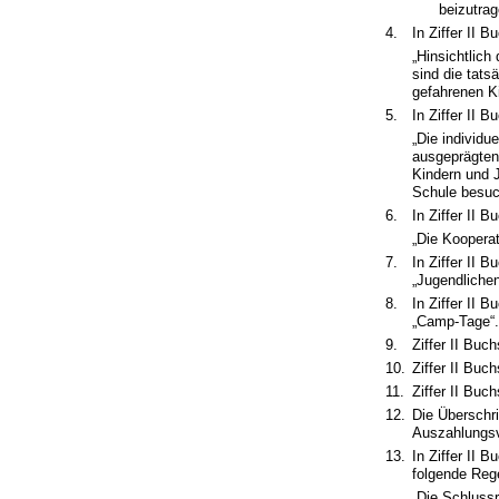
beizutrag
4.
In Ziffer II 
„Hinsichtlic
sind die tats
gefahrenen K
5.
In Ziffer II 
„Die individu
ausgeprägten
Kindern und J
Schule besuc
6.
In Ziffer II 
„Die Kooperat
7.
In Ziffer II 
„Jugendlichen
8.
In Ziffer II
„Camp-Tage“.
9.
Ziffer II Buc
10.
Ziffer II Bu
11.
Ziffer II Buc
12.
Die Überschri
Auszahlungsv
13.
In Ziffer II
folgende Reg
„Die Schlussr