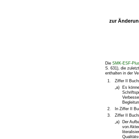
zur Änderun
Die
SMK-ESF-Plus-
S. 631), die zulet
enthalten in der V
1.
Ziffer II Buc
„a)
Es könne
Schrifts
Verbesse
Begleitun
2.
In Ziffer II 
3.
Ziffer II Buc
„a)
Der Aufba
von Akteu
literalis
Qualitäts