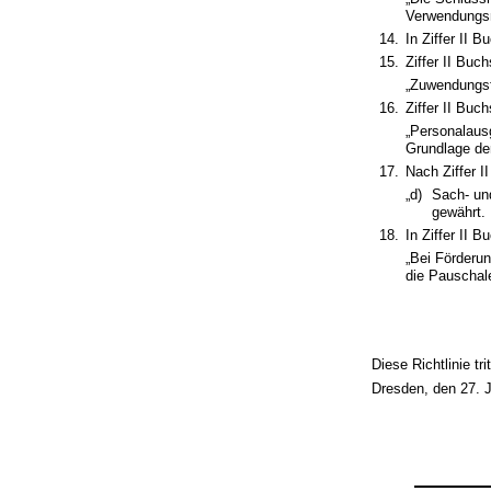
Verwendungsn
14.
In Ziffer II 
15.
Ziffer II Buc
„Zuwendungsf
16.
Ziffer II Buc
„Personalausg
Grundlage der
17.
Nach Ziffer 
„d)
Sach- un
gewährt.
18.
In Ziffer II 
„Bei Förderu
die Pauschal
Diese Richtlinie tr
Dresden, den 27. 