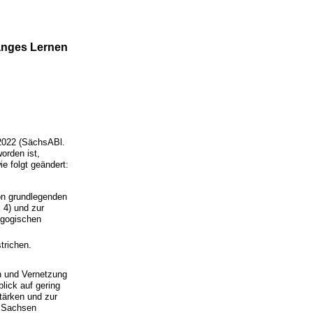
anges Lernen
2022 (SächsABl.
orden ist,
e folgt geändert:
on grundlegenden
 4) und zur
agogischen
trichen.
on und Vernetzung
lick auf gering
tärken und zur
n Sachsen