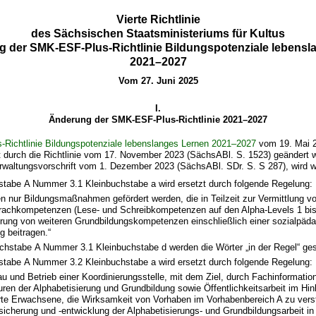
Vierte Richtlinie
des Sächsischen Staatsministeriums für Kultus
g der SMK-ESF-Plus-Richtlinie Bildungspotenziale lebensl
2021–2027
Vom 27. Juni 2025
I.
Änderung der SMK-ESF-Plus-Richtlinie 2021–2027
Richtlinie Bildungspotenziale lebenslanges Lernen 2021–2027
vom 19. Mai 
zt durch die Richtlinie vom 17. November 2023 (SächsABl. S. 1523) geändert w
erwaltungsvorschrift vom 1. Dezember 2023 (SächsABl. SDr. S. S 287), wird wi
hstabe A Nummer 3.1 Kleinbuchstabe a wird ersetzt durch folgende Regelung:
n nur Bildungsmaßnahmen gefördert werden, die in Teilzeit zur Vermittlung v
prachkompetenzen (Lese- und Schreibkompetenzen auf den Alpha-Levels 1 bis
rung von weiteren Grundbildungskompetenzen einschließlich einer sozialpäd
g beitragen.“
Buchstabe A Nummer 3.1 Kleinbuchstabe d werden die Wörter „in der Regel“ ges
hstabe A Nummer 3.2 Kleinbuchstabe a wird ersetzt durch folgende Regelung:
u und Betrieb einer Koordinierungsstelle, mit dem Ziel, durch Fachinformati
ren der Alphabetisierung und Grundbildung sowie Öffentlichkeitsarbeit im Hinb
ierte Erwachsene, die Wirksamkeit von Vorhaben im Vorhabenbereich A zu vers
sicherung und -entwicklung der Alphabetisierungs- und Grundbildungsarbeit i