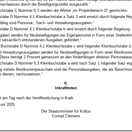
achweises durch die Bewilligungsstelle ausgezahlt.“
Buchstabe C Nummer 6.3 werden die Wörter „im Projektbereich D“ gestrichen.
hstabe D Nummer 4.1 Kleinbuchstabe a Satz 3 wird ersetzt durch folgende Re
ähig sind Personal-, Sach- und Verwaltungsausgaben.“
hstabe D Nummer 4.1 Kleinbuchstabe b wird ersetzt durch folgende Regelung:
aben werden für Neubewilligungen bei Eigenpersonal in Form einer Stellenfö
 tatsächlich entstandenen Ausgaben gefördert.“
II Buchstabe D Nummer 4.1 Kleinbuchstabe c wird folgender Kleinbuchstabe d 
d Verwaltungsausgaben werden für Neubewilligungen in Form einer Restkost
 Diese beträgt 2 Prozent gemessen an den förderfähigen direkten Personalau
Buchstabe D Nummer 5.3 Kleinbuchstabe a wird nach Satz 1 folgender Satz erg
ng mittels Restkostenpauschale sind die Personalausgaben, die als Berechnu
e dienen, nachzuweisen.“
II.
Inkrafttreten
itt am Tag nach der Veröffentlichung in Kraft.
Juni 2025
Der Staatsminister für Kultus
Conrad Clemens