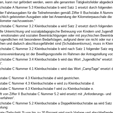
en, kann nur gefördert werden, wenn alle genannten Tätigkeitsfelder abgedec
Buchstabe A Nummer 5.3 Kleinbuchstabe b wird Satz 1 ersetzt durch folgenden
h der Fahrtausgaben für die Teilnehmenden gemäß Ziffer II Buchstabe A Numme
ächlich geleisteten Ausgaben oder bei Anwendung der Kilometerpauschale die 
ilometer nachzuweisen.“
Buchstabe C Nummer 3.2 Kleinbuchstabe a wird Satz 2 ersetzt durch folgenden
elle Unterrichtung und sozialpädagogische Betreuung von Kindern und Jugendl
 emotionalen und sozialen Beeinträchtigungen oder mit psychischen Beeintr
ugendlichen mit besonderen Bedarfslagen, aufgrund derer sie nicht oder nur 
hen und dadurch abschlussgefährdet sind (Schulabsentismus), muss in Kleing
Buchstabe C Nummer 3.2 Kleinbuchstabe b wird nach Satz 1 folgender Satz erg
ionsvereinbarung ist der Bewilligungsstelle im Rahmen der Antragstellung vor
Buchstabe C Nummer 3.4 Kleinbuchstabe b wird das Wort „Jugendliche“ ersetzt
“.
 Buchstabe C Nummer 4.1 Kleinbuchstabe c wird das Wort „CampTage“ ersetzt 
hstabe C Nummer 4.3 Kleinbuchstabe d wird gestrichen.
chstabe C Nummer 4.3 Kleinbuchstabe e wird zu Kleinbuchstabe d.
hstabe C Nummer 4.3 Kleinbuchstabe f wird zu Kleinbuchstabe e.
ft von Ziffer II Buchstabe C Nummer 5.2 wird ersetzt mit „Anforderungs- und
erfahren“.
 Buchstabe C Nummer 5.2 Kleinbuchstabe a Doppelkleinbuchstabe aa wird Satz 
elung:
ate (Teilschritt 3) von bis zu 20 Prozent wird nach Vorlage und abschließend