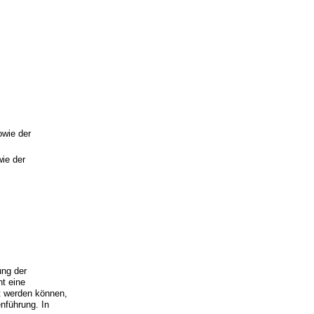
owie der
ie der
ung der
ht eine
rt werden können,
enführung. In