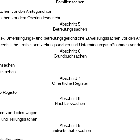
Familiensachen
achen vor den Amtsgerichten
achen vor dem Oberlandesgericht
Abschnitt 5
Betreuungssachen
s-, Unterbringungs- und betreuungsgerichtliche Zuweisungssachen vor den A
h-rechtliche Freiheitsentziehungssachen und Unterbringungsmaßnahmen vor d
Abschnitt 6
Grundbuchsachen
hsachen
itsachen
Abschnitt 7
Öffentliche Register
e Register
Abschnitt 8
Nachlasssachen
gen von Todes wegen
 und Teilungssachen
Abschnitt 9
Landwirtschaftssachen
chaftssachen