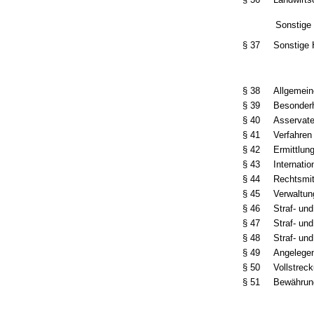
Sonstige 
§ 37
Sonstige 
§ 38
Allgemein
§ 39
Besonderh
§ 40
Asservat
§ 41
Verfahren
§ 42
Ermittlun
§ 43
Internati
§ 44
Rechtsmit
§ 45
Verwaltun
§ 46
Straf- un
§ 47
Straf- un
§ 48
Straf- un
§ 49
Angelegen
§ 50
Vollstrec
§ 51
Bewährung