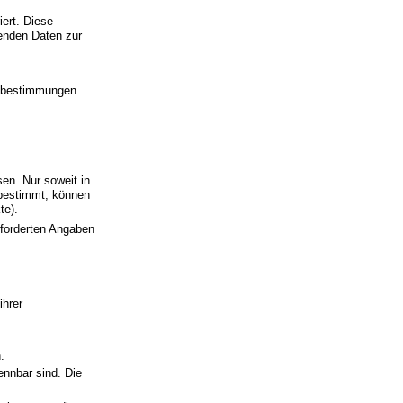
ert. Diese
enden Daten zur
gsbestimmungen
en. Nur soweit in
 bestimmt, können
te).
eforderten Angaben
ihrer
.
ennbar sind. Die