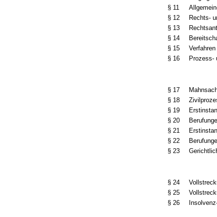
§ 11
Allgemein
§ 12
Rechts- u
§ 13
Rechtsant
§ 14
Bereitsch
§ 15
Verfahren
§ 16
Prozess- 
§ 17
Mahnsac
§ 18
Zivilproz
§ 19
Erstinsta
§ 20
Berufunge
§ 21
Erstinsta
§ 22
Berufunge
§ 23
Gerichtli
§ 24
Vollstrec
§ 25
Vollstrec
§ 26
Insolvenz