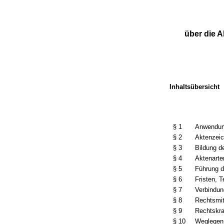
über die A
Inhaltsübersicht
§ 1
Anwendun
§ 2
Aktenzeic
§ 3
Bildung d
§ 4
Aktenarte
§ 5
Führung d
§ 6
Fristen, 
§ 7
Verbindun
§ 8
Rechtsmit
§ 9
Rechtskra
§ 10
Weglegen