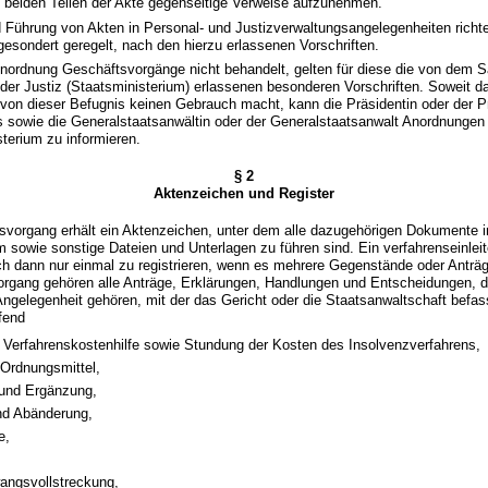
n beiden Teilen der Akte gegenseitige Verweise aufzunehmen.
d Führung von Akten in Personal- und Justizverwaltungsangelegenheiten richte
gesondert geregelt, nach den hierzu erlassenen Vorschriften.
enordnung Geschäftsvorgänge nicht behandelt, gelten für diese die von dem 
der Justiz (Staatsministerium) erlassenen besonderen Vorschriften. Soweit d
von dieser Befugnis keinen Gebrauch macht, kann die Präsidentin oder der P
 sowie die Generalstaatsanwältin oder der Generalstaatsanwalt Anordnungen t
sterium zu informieren.
§ 2
Aktenzeichen und Register
svorgang erhält ein Aktenzeichen, unter dem alle dazugehörigen Dokumente i
m sowie sonstige Dateien und Unterlagen zu führen sind. Ein verfahrenseinl
ch dann nur einmal zu registrieren, wenn es mehrere Gegenstände oder Anträ
rgang gehören alle Anträge, Erklärungen, Handlungen und Entscheidungen, d
 Angelegenheit gehören, mit der das Gericht oder die Staatsanwaltschaft befass
fend
 Verfahrenskostenhilfe sowie Stundung der Kosten des Insolvenzverfahrens,
Ordnungsmittel,
 und Ergänzung,
nd Abänderung,
e,
wangsvollstreckung,