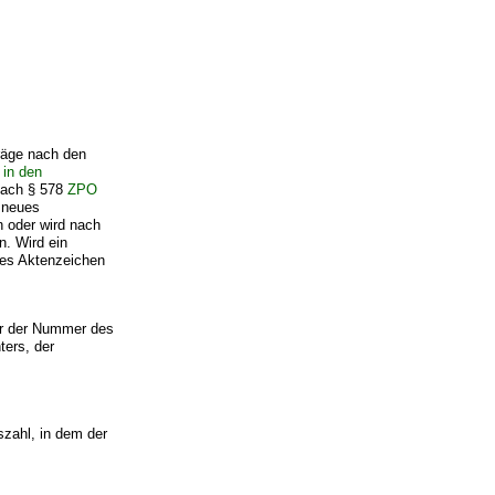
äge nach den
 in den
 nach § 578
ZPO
 neues
n oder wird nach
n. Wird ein
ues Aktenzeichen
er der Nummer des
ters, der
szahl, in dem der