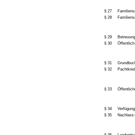
§ 27
Familiens
§ 28
Familiens
§ 29
Betreuung
§ 30
Öffentlic
§ 31
Grundbuc
§ 32
Pachtkred
§ 33
Öffentlich
§ 34
Verfügun
§ 35
Nachlass-
§ 36
Landwirts