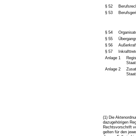
§ 52
Berufsrec
§ 53
Berufsger
§ 54
Organisat
§ 55
Übergangs
§ 56
Außerkraf
§ 57
Inkrafttre
Anlage 1
Regis
Staat
Anlage 2
Zusat
Staat
(1) Die Aktenordnu
dazugehörigen Regi
Rechtsvorschrift v
gelten für den jew