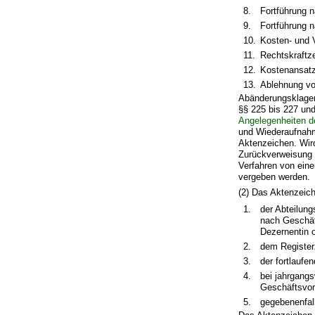
8.
Fortführung 
9.
Fortführung 
10.
Kosten- und 
11.
Rechtskraftz
12.
Kostenansatz
13.
Ablehnung vo
Abänderungsklage
§§ 225 bis 227 un
Angelegenheiten der
und Wiederaufnahm
Aktenzeichen. Wird
Zurückverweisung 
Verfahren von ein
vergeben werden.
(2) Das Aktenzeich
1.
der Abteilun
nach Geschäft
Dezernentin 
2.
dem Register
3.
der fortlaufe
4.
bei jahrgangs
Geschäftsvorg
5.
gegebenenfall