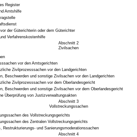
es Register
nd Amtshilfe
ragstelle
aftsdienst
 vor der Güterichterin oder dem Güterichter
und Verfahrenskostenhilfe
Abschnitt 2
Zivilsachen
hen
esssachen vor den Amtsgerichten
nzliche Zivilprozesssachen vor den Landgerichten
n, Beschwerden und sonstige Zivilsachen vor den Landgerichten
nzliche Zivilprozesssachen vor dem Oberlandesgericht
n, Beschwerden und sonstige Zivilsachen vor dem Oberlandesgericht
che Überprüfung von Justizverwaltungsakten
Abschnitt 3
Vollstreckungssachen
kungssachen des Vollstreckungsgerichts
kungssachen des Zentralen Vollstreckungsgerichts
-, Restrukturierungs- und Sanierungsmoderationssachen
Abschnitt 4