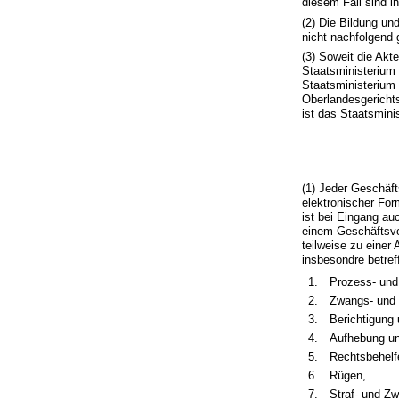
diesem Fall sind i
(2) Die Bildung un
nicht nachfolgend 
(3) Soweit die Akt
Staatsministerium 
Staatsministerium 
Oberlandesgerichts
ist das Staatsmini
(1) Jeder Geschäft
elektronischer For
ist bei Eingang au
einem Geschäftsvo
teilweise zu einer
insbesondre betref
1.
Prozess- und
2.
Zwangs- und 
3.
Berichtigung
4.
Aufhebung u
5.
Rechtsbehelf
6.
Rügen,
7.
Straf- und Z