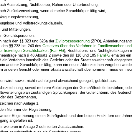
nach Aussetzung, Nichtbetrieb, Ruhen oder Unterbrechung,
nach Zurückverweisung, wenn derselbe Spruchkörper tätig wird,
Vergütungsfestsetzung,
eugnisse und Vollstreckungsklauseln,
 und Mitteilungen,
n Gerichtspersonen.
n nach den §§ 323 und 323a der
Zivilprozessordnung
(ZPO), Abänderungsantr
d den §§ 238 bis 240 des
Gesetzes über das Verfahren in Familiensachen und
 freiwilligen Gerichtsbarkeit
(
FamFG
), Restitutions- und Nichtigkeitsklagen
eanträge nach § 48 Absatz 2 sowie den §§ 118 und 185
FamFG
erhalten ein
 ein Verfahren innerhalb des Gerichts oder der Staatsanwaltschaft abgegebe
ein anderer Spruchkörper tätig, kann ein neues Aktenzeichen vergeben werde
em anderen Gericht oder einer Staatsanwaltschaft übernommen, muss ein ne
en wird, soweit nicht nachfolgend abweichend geregelt, gebildet aus:
gsbezeichnung, soweit mehrere Abteilungen der Geschäftsstelle bestehen, od
sverteilungsplan zuständigen Spruchkörpers, der Güterichterin, des Güterich
oder des Dezernenten,
zeichen nach Anlage 1,
nden Nummer der Registrierung,
weiser Registrierung einem Schrägstrich und den beiden Endziffern der Jahre
ang angefallen ist,
s weiteren in Anlage 2 definierten Zusatzzeichen.