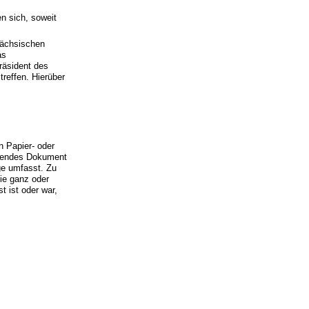
n sich, soweit
Sächsischen
as
räsident des
reffen. Hierüber
n Papier- oder
eitendes Dokument
ge umfasst. Zu
ie ganz oder
t ist oder war,