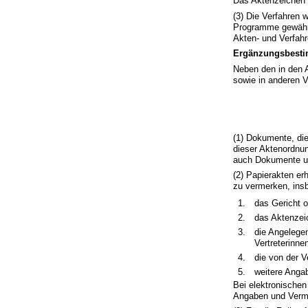
Das Aktenzeichen 
(3) Die Verfahren 
Programme gewährl
Akten- und Verfahr
Ergänzungsbesti
Neben den in den 
sowie in anderen V
(1) Dokumente, di
dieser Aktenordnu
auch Dokumente un
(2) Papierakten er
zu vermerken, ins
1.
das Gericht o
2.
das Aktenzei
3.
die Angelegen
Vertreterinnen
4.
die von der 
5.
weitere Anga
Bei elektronischen
Angaben und Verme