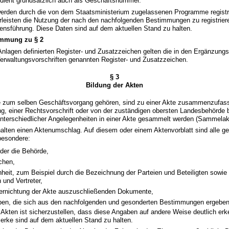
dient grundsätzlich auch als Geschäftsnummer.
werden durch die von dem Staatsministerium zugelassenen Programme registri
eisten die Nutzung der nach den nachfolgenden Bestimmungen zu registrier
ensführung. Diese Daten sind auf dem aktuellen Stand zu halten.
mmung zu § 2
Anlagen definierten Register- und Zusatzzeichen gelten die in den Ergänzun
erwaltungsvorschriften genannten Register- und Zusatzzeichen.
§ 3
Bildung der Akten
e zum selben Geschäftsvorgang gehören, sind zu einer Akte zusammenzufass
ng, einer Rechtsvorschrift oder von der zuständigen obersten Landesbehörde
terschiedlicher Angelegenheiten in einer Akte gesammelt werden (Sammelak
halten einen Aktenumschlag. Auf diesem oder einem Aktenvorblatt sind alle g
besondere:
der die Behörde,
chen,
heit, zum Beispiel durch die Bezeichnung der Parteien und Beteiligten sowie 
 und Vertreter,
Vernichtung der Akte auszuschließenden Dokumente,
ben, die sich aus den nachfolgenden und gesonderten Bestimmungen ergeben
 Akten ist sicherzustellen, dass diese Angaben auf andere Weise deutlich erk
rke sind auf dem aktuellen Stand zu halten.