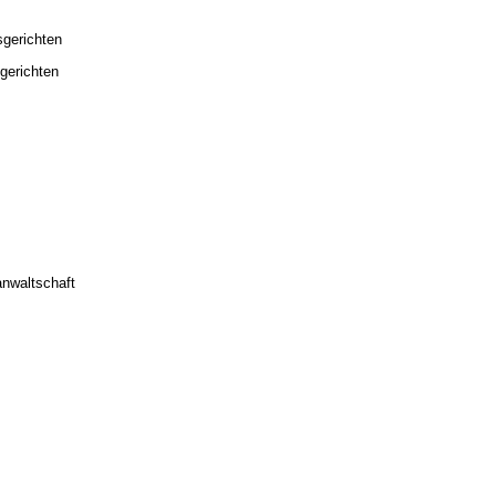
sgerichten
gerichten
anwaltschaft