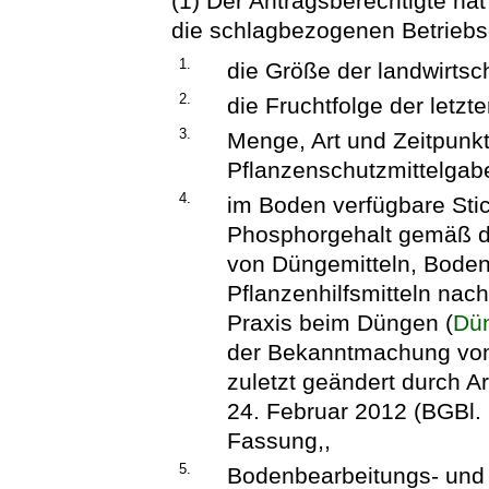
(1) Der Antragsberechtigte hat
die schlagbezogenen Betriebs
1.
die Größe der landwirtsc
2.
die Fruchtfolge der letzte
3.
Menge, Art und Zeitpunk
Pflanzenschutzmittelgab
4.
im Boden verfügbare Sti
Phosphorgehalt gemäß d
von Düngemitteln, Bodenh
Pflanzenhilfsmitteln nac
Praxis beim Düngen (
Dü
der Bekanntmachung vom 
zuletzt geändert durch A
24. Februar 2012 (BGBl. I
Fassung,,
5.
Bodenbearbeitungs- und 