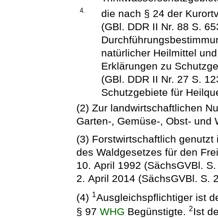
4.
die nach § 24 der Kuror
(GBl. DDR II Nr. 88 S. 65
Durchführungsbestimmun
natürlicher Heilmittel un
Erklärungen zu Schutzge
(GBl. DDR II Nr. 27 S. 1
Schutzgebiete für Heilque
(2) Zur landwirtschaftlichen 
Garten-, Gemüse-, Obst- und
(3) Forstwirtschaftlich genutzt
des Waldgesetzes für den Fre
10. April 1992 (SächsGVBl. S.
2. April 2014 (SächsGVBl. S. 
1
(4)
Ausgleichspflichtiger ist 
2
§ 97
WHG
Begünstigte.
Ist d