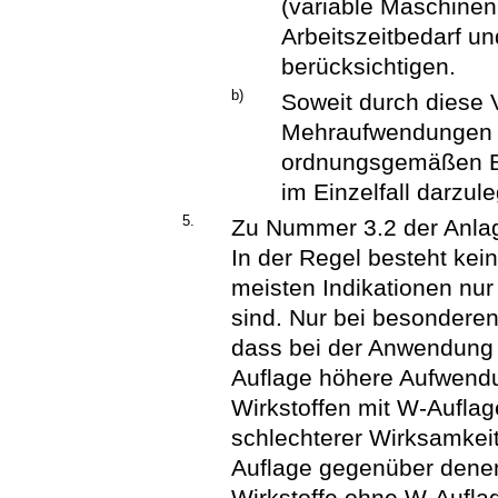
(variable Maschinen
Arbeitszeitbedarf un
berücksichtigen.
b)
Soweit durch diese V
Mehraufwendungen o
ordnungsgemäßen Be
im Einzelfall darzul
5.
Zu Nummer 3.2 der Anla
In der Regel besteht kei
meisten Indikationen nu
sind. Nur bei besondere
dass bei der Anwendung 
Auflage höhere Aufwend
Wirkstoffen mit W-Auflag
schlechterer Wirksamkei
Auflage gegenüber denen
Wirkstoffe ohne W-Aufla