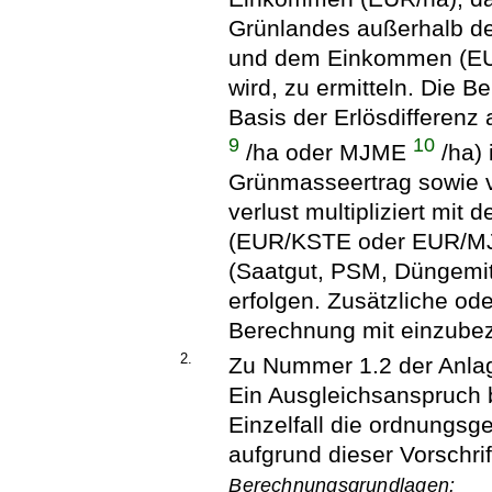
Grünlandes außerhalb de
und dem Einkommen (EUR/
wird, zu ermitteln. Die 
Basis der Erlösdifferenz
9
10
/ha oder MJME
/ha)
Grünmasseertrag sowie 
verlust multipliziert mit 
(EUR/KSTE oder EUR/MJM
(Saatgut, PSM, Düngemit
erfolgen. Zusätzliche ode
Berechnung mit einzube
2.
Zu Nummer 1.2 der Anla
Ein Ausgleichsanspruch b
Einzelfall die ordnungsg
aufgrund dieser Vorschrif
Berechnungsgrundlagen: