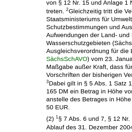
von § 12 Nr. 15 und Anlage 1 N
2
treten.
Gleichzeitig tritt die
Staatsministeriums für Umwelt
Schutzbestimmungen und Ausgl
Aufwendungen der Land- und F
Wasserschutzgebieten (Sächs
Ausgleichsverordnung für die 
SächsSchAVO
) vom 23. Janua
Maßgabe außer Kraft, dass fü
Vorschriften der bisherigen Ve
3
Dabei gilt in § 5 Abs. 1 Satz
165 DM ein Betrag in Höhe vo
anstelle des Betrages in Höh
50 EUR.
1
(2)
§ 7 Abs. 6 und 7, § 12 Nr.
Ablauf des 31. Dezember 2004