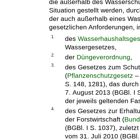
die außerhalb des Wasserschu
Situation gestellt werden, dur
der auch außerhalb eines Was
gesetzlichen Anforderungen, 
1.
des
Wasserhaushaltsges
Wassergesetzes,
2.
der
Düngeverordnung
,
3.
des Gesetzes zum Schutz
(
Pflanzenschutzgesetz
S. 148, 1281), das durch
7. August 2013 (BGBl. I 
der jeweils geltenden Fa
4.
des Gesetzes zur Erhalt
der Forstwirtschaft (
Bund
(BGBl. I S. 1037), zuletz
vom 31. Juli 2010 (BGBl.