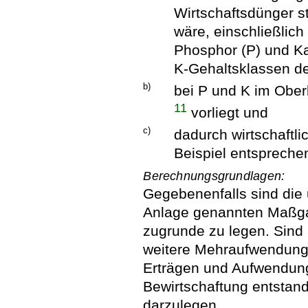
Wirtschaftsdünger s
wäre, einschließlic
Phosphor (P) und Ka
K-Gehaltsklassen d
b)
bei P und K im Obe
11
vorliegt und
c)
dadurch wirtschaftl
Beispiel entsprech
Berechnungsgrundlagen:
Gegebenenfalls sind die
Anlage genannten Maßga
zugrunde zu legen. Sind
weitere Mehraufwendung
Erträgen und Aufwendu
Bewirtschaftung entstande
darzulegen.