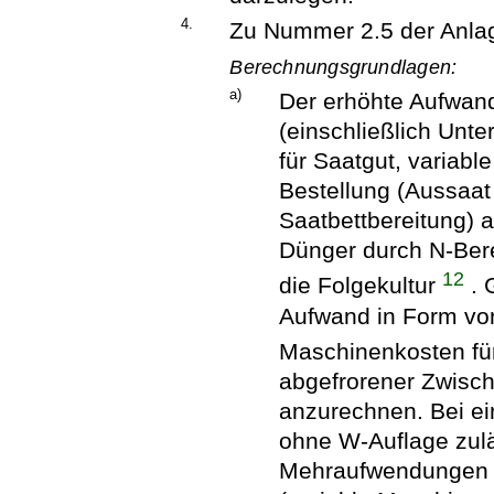
4.
Zu Nummer 2.5 der Anla
Berechnungsgrundlagen:
a)
Der erhöhte Aufwan
(einschließlich Unt
für Saatgut, variabl
Bestellung (Aussaat
Saatbettbereitung) a
Dünger durch N-Bere
12
die Folgekultur
. 
Aufwand in Form von
Maschinenkosten fü
abgefrorener Zwisch
anzurechnen. Bei ei
ohne W-Auflage zulä
Mehraufwendungen f