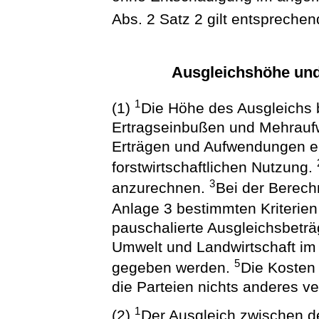
Abs. 2 Satz 2 gilt entsprechen
Ausgleichshöhe un
1
(1)
Die Höhe des Ausgleichs 
Ertragseinbußen und Mehrau
Erträgen und Aufwendungen e
forstwirtschaftlichen Nutzung.
3
anzurechnen.
Bei der Berech
Anlage 3 bestimmten Kriterie
pauschalierte Ausgleichsbetr
Umwelt und Landwirtschaft im
5
gegeben werden.
Die Kosten 
die Parteien nichts anderes ve
1
(2)
Der Ausgleich zwischen d