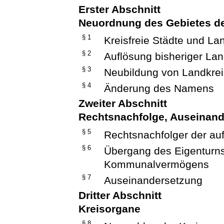
Erster Abschnitt
Neuordnung des Gebietes de
§ 1
Kreisfreie Städte und La
§ 2
Auflösung bisheriger Lan
§ 3
Neubildung von Landkrei
§ 4
Änderung des Namens
Zweiter Abschnitt
Rechtsnachfolge, Auseinan
§ 5
Rechtsnachfolger der au
§ 6
Übergang des Eigenturn
Kommunalvermögens
§ 7
Auseinandersetzung
Dritter Abschnitt
Kreisorgane
§ 8