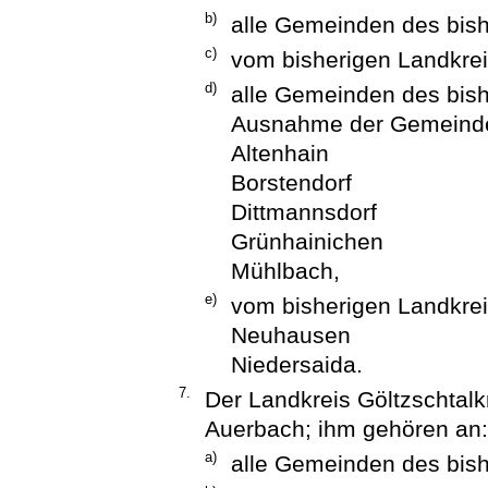
b)
alle Gemeinden des bish
c)
vom bisherigen Landkre
d)
alle Gemeinden des bish
Ausnahme der Gemeind
Altenhain
Borstendorf
Dittmannsdorf
Grünhainichen
Mühlbach,
e)
vom bisherigen Landkre
Neuhausen
Niedersaida.
7.
Der Landkreis Göltzschtalk
Auerbach; ihm gehören an:
a)
alle Gemeinden des bis