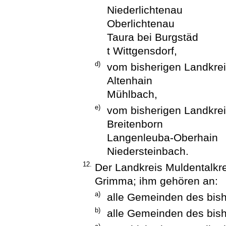
Niederlichtenau
Oberlichtenau
Taura bei Burgstäd
t Wittgensdorf,
d)
vom bisherigen Landkre
Altenhain
Mühlbach,
e)
vom bisherigen Landkre
Breitenborn
Langenleuba-Oberhain
Niedersteinbach.
12.
Der Landkreis Muldentalkre
Grimma; ihm gehören an:
a)
alle Gemeinden des bis
b)
alle Gemeinden des bis