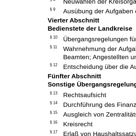
Neuwahlen der Kreisorg
§ 9
Ausübung der Aufgaben 
Vierter Abschnitt
Bedienstete der Landkreise
§ 10
Übergangsregelungen fü
§ 11
Wahrnehmung der Aufgab
Beamten; Angestellten un
§ 12
Entscheidung über die Au
Fünfter Abschnitt
Sonstige Übergangsregelun
§ 13
Rechtsaufsicht
§ 14
Durchführung des Finan
§ 15
Ausgleich von Zentralitä
§ 16
Kreisrecht
§ 17
Erlaß von Haushaltssat