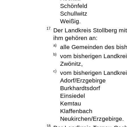
Schönfeld
Schullwitz
Weißig.
17.
Der Landkreis Stollberg mit
ihm gehören an:
a)
alle Gemeinden des bish
b)
vom bisherigen Landkre
Zwönitz,
c)
vom bisherigen Landkre
Adorf/Erzgebirge
Burkhardtsdorf
Einsiedel
Kemtau
Klaffenbach
Neukirchen/Erzgebirge.
18.