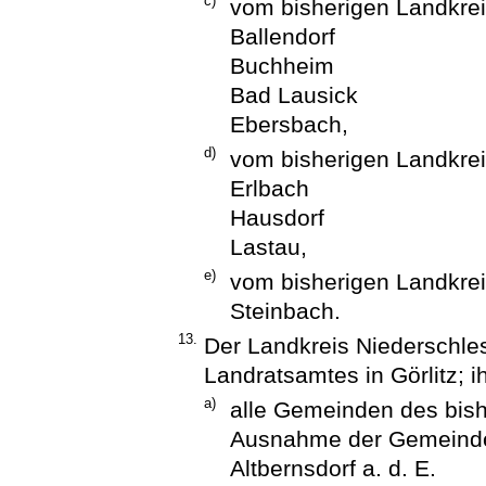
c)
vom bisherigen Landkre
Ballendorf
Buchheim
Bad Lausick
Ebersbach,
d)
vom bisherigen Landkre
Erlbach
Hausdorf
Lastau,
e)
vom bisherigen Landkre
Steinbach.
13.
Der Landkreis Niederschles
Landratsamtes in Görlitz; 
a)
alle Gemeinden des bishe
Ausnahme der Gemeind
Altbernsdorf a. d. E.