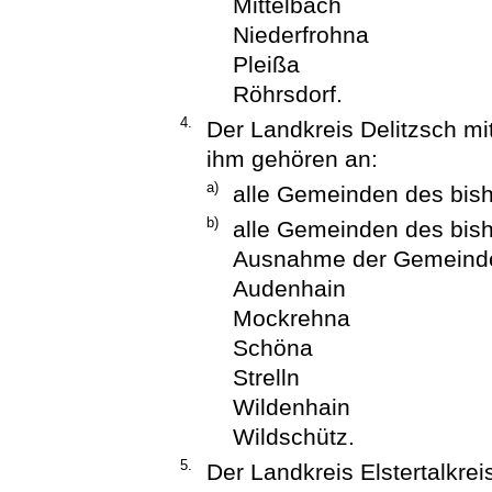
Mittelbach
Niederfrohna
Pleißa
Röhrsdorf.
4.
Der Landkreis Delitzsch mi
ihm gehören an:
a)
alle Gemeinden des bish
b)
alle Gemeinden des bish
Ausnahme der Gemeind
Audenhain
Mockrehna
Schöna
Strelln
Wildenhain
Wildschütz.
5.
Der Landkreis Elstertalkrei