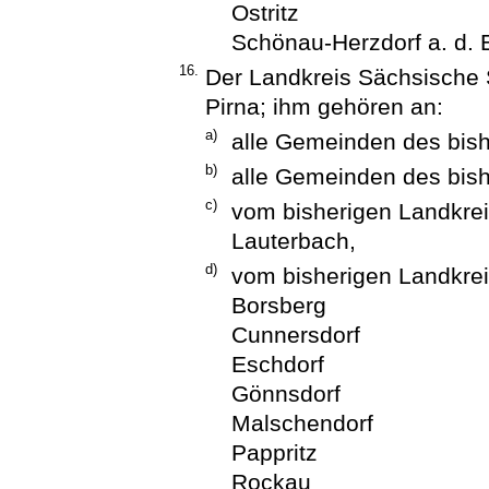
Ostritz
Schönau-Herzdorf a. d. 
16.
Der Landkreis Sächsische 
Pirna; ihm gehören an:
a)
alle Gemeinden des bish
b)
alle Gemeinden des bish
c)
vom bisherigen Landkre
Lauterbach,
d)
vom bisherigen Landkre
Borsberg
Cunnersdorf
Eschdorf
Gönnsdorf
Malschendorf
Pappritz
Rockau