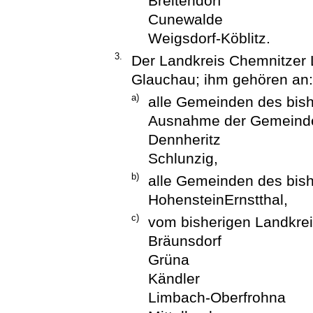
Breitendorf
Cunewalde
Weigsdorf-Köblitz.
3.
Der Landkreis Chemnitzer 
Glauchau; ihm gehören an:
a)
alle Gemeinden des bish
Ausnahme der Gemeind
Dennheritz
Schlunzig,
b)
alle Gemeinden des bis
HohensteinErnstthal,
c)
vom bisherigen Landkre
Bräunsdorf
Grüna
Kändler
Limbach-Oberfrohna