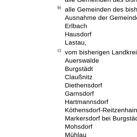
b)
alle Gemeinden des bish
Ausnahme der Gemeind
Erlbach
Hausdorf
Lastau,
c)
vom bisherigen Landkre
Auerswalde
Burgstädt
Claußnitz
Diethensdorf
Garnsdorf
Hartmannsdorf
Köthensdorf-Reitzenhai
Markersdorf bei Burgstä
Mohsdorf
Mühlau