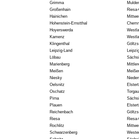
Grimma
Mulden
Großenhain
Riesa
Hainichen
Mittwe
Hohenstein-Ernstthal
Chemn
Hoyerswerda
Westla
Kamenz
Westla
Klingenthal
Göltzs
Leipzig-Land
Leipzi
Löbau
Sächsi
Marienberg
Mittle
Meißen
Meiße
Niesky
Nieder
Oelsnitz
Elstert
Oschatz
Torga
Pirna
Sächs
Plauen
Elstert
Reichenbach
Göltzs
Riesa
Riesa
Rochlitz
Mittwe
Schwarzenberg
Wester