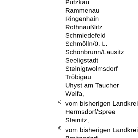
Putzkau
Rammenau
Ringenhain
Rothnaußlitz
Schmiedefeld
Schmölln/0. L.
Schönbrunn/Lausitz
Seeligstadt
Steinigtwolmsdorf
Tröbigau
Uhyst am Taucher
Weifa,
c)
vom bisherigen Landkre
Hermsdorf/Spree
Steinitz,
d)
vom bisherigen Landkre