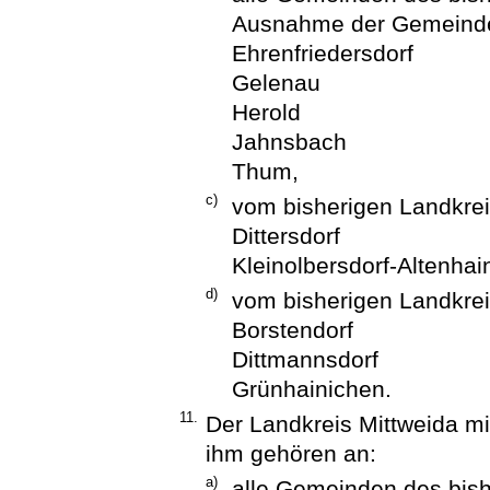
Ausnahme der Gemeind
Ehrenfriedersdorf
Gelenau
Herold
Jahnsbach
Thum,
c)
vom bisherigen Landkre
Dittersdorf
Kleinolbersdorf-Altenhai
d)
vom bisherigen Landkre
Borstendorf
Dittmannsdorf
Grünhainichen.
11.
Der Landkreis Mittweida mi
ihm gehören an:
a)
alle Gemeinden des bish