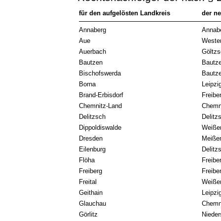
für den aufgelösten Landkreis
der n
Annaberg
Annab
Aue
Wester
Auerbach
Göltzs
Bautzen
Bautz
Bischofswerda
Bautz
Borna
Leipzi
Brand-Erbisdorf
Freibe
Chemnitz-Land
Chemn
Delitzsch
Delitz
Dippoldiswalde
Weißer
Dresden
Meiße
Eilenburg
Delitz
Flöha
Freibe
Freiberg
Freibe
Freital
Weißer
Geithain
Leipzi
Glauchau
Chemn
Görlitz
Nieder