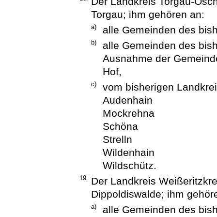
Der Landkreis Torgau-Osch
Torgau; ihm gehören an:
a)
alle Gemeinden des bish
b)
alle Gemeinden des bish
Ausnahme der Gemeind
Hof,
c)
vom bisherigen Landkre
Audenhain
Mockrehna
Schöna
Strelln
Wildenhain
Wildschütz.
19.
Der Landkreis Weißeritzkre
Dippoldiswalde; ihm gehör
a)
alle Gemeinden des bish