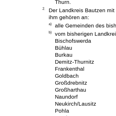
Thurn.
2.
Der Landkreis Bautzen mit 
ihm gehören an:
a)
alle Gemeinden des bish
b)
vom bisherigen Landkre
Bischofswerda
Bühlau
Burkau
Demitz-Thurnitz
Frankenthal
Goldbach
Großdrebnitz
Großharthau
Naundorf
Neukirch/Lausitz
Pohla