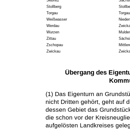
Sebnitz
Sächs
Stollberg
Stollb
Torgau
Torga
Weißwasser
Nieder
Werdau
Zwick
Wurzen
Mulden
Zittau
Sächsi
Zschopau
Mittle
Zwickau
Zwick
Übergang des Eigent
Kommu
(1) Das Eigenturn an Grundst
nicht Dritten gehört, geht auf
dessen Gebiet das Grundstück l
die schon vor der Kreisneugli
aufgelösten Landkreises geleg