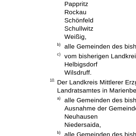
Pappritz
Rockau
Schönfeld
Schullwitz
Weißig,
b)
alle Gemeinden des bis
c)
vom bisherigen Landkrei
Helbigsdorf
Wilsdruff.
10.
Der Landkreis Mittlerer Erz
Landratsamtes in Marienbe
a)
alle Gemeinden des bish
Ausnahme der Gemeind
Neuhausen
Niedersaida,
b)
alle Gemeinden des bish