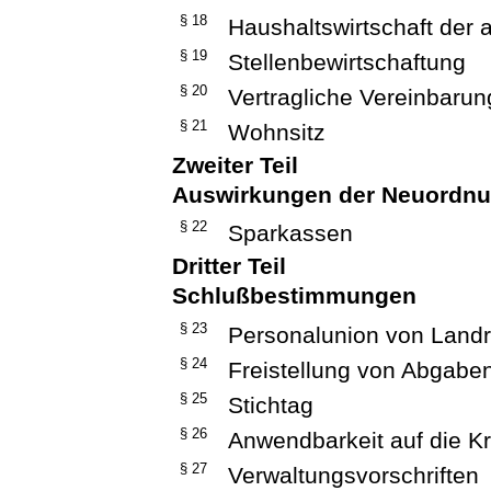
§ 18
Haushaltswirtschaft der
§ 19
Stellenbewirtschaftung
§ 20
Vertragliche Vereinbaru
§ 21
Wohnsitz
Zweiter Teil
Auswirkungen der Neuordnun
§ 22
Sparkassen
Dritter Teil
Schlußbestimmungen
§ 23
Personalunion von Land
§ 24
Freistellung von Abgabe
§ 25
Stichtag
§ 26
Anwendbarkeit auf die Kr
§ 27
Verwaltungsvorschriften