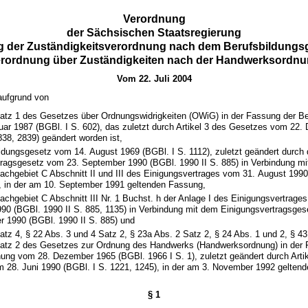
Verordnung
der Sächsischen Staatsregierung
g der Zuständigkeitsverordnung nach dem Berufsbildungsg
rordnung über Zuständigkeiten nach der Handwerksordn
Vom 22. Juli 2004
aufgrund von
Satz 1 des Gesetzes über Ordnungswidrigkeiten (OWiG) in der Fassung der 
ar 1987 (BGBl. I S. 602), das zuletzt durch Artikel 3 des Gesetzes vom 22
838, 2839) geändert worden ist,
dungsgesetz vom 14. August 1969 (BGBl. I S. 1112), zuletzt geändert durch
ragsgesetz vom 23. September 1990 (BGBl. 1990 II S. 885) in Verbindung mit
achgebiet C Abschnitt II und III des Einigungsvertrages vom 31. August 1990
, in der am 10. September 1991 geltenden Fassung,
achgebiet C Abschnitt III Nr. 1 Buchst. h der Anlage I des Einigungsvertrage
90 (BGBl. 1990 II S. 885, 1135) in Verbindung mit dem Einigungsvertragsge
r 1990 (BGBl. 1990 II S. 885) und
atz 4, § 22 Abs. 3 und 4 Satz 2, § 23a Abs. 2 Satz 2, § 24 Abs. 1 und 2, § 4
Satz 2 des Gesetzes zur Ordnung des Handwerks (Handwerksordnung) in der 
ng vom 28. Dezember 1965 (BGBl. 1966 I S. 1), zuletzt geändert durch Artik
 28. Juni 1990 (BGBl. I S. 1221, 1245), in der am 3. November 1992 gelten
§ 1