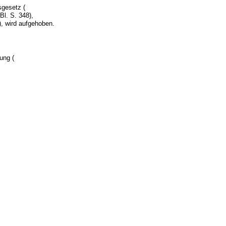
sgesetz (
l. S. 348),
), wird aufgehoben.
ung (