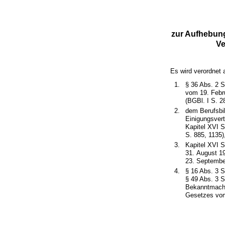
zur Aufhebun
Ve
Es wird verordnet 
§ 36 Abs. 2 
vom 19. Febru
(BGBl. I S. 2
dem Berufsbil
Einigungsvert
Kapitel XVI S
S. 885, 1135)
Kapitel XVI S
31. August 19
23. Septembe
§ 16 Abs. 3 S
§ 49 Abs. 3 
Bekanntmachu
Gesetzes vom