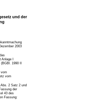
esetz und der
ung
Bekanntmachung
. Dezember 2003
 das
 Anlage I
 (BGBl. 1990 II
s vom
setz vom
3 Abs. 2 Satz 2 und
Fassung der
el 43 des
den Fassung: