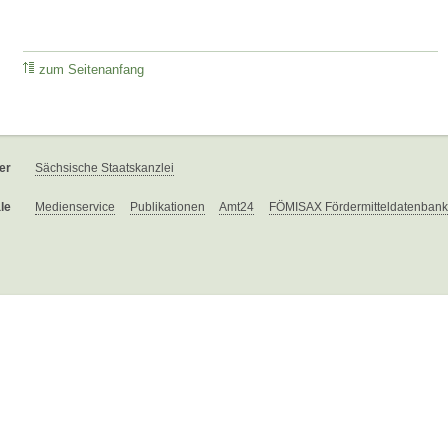
zum Seitenanfang
er
Sächsische Staatskanzlei
le
Medienservice
Publikationen
Amt24
FÖMISAX Fördermitteldatenbank