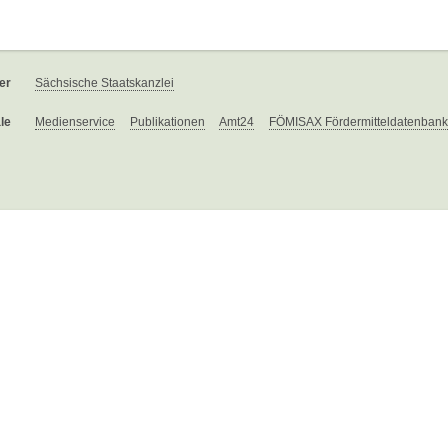
er
Sächsische Staatskanzlei
le
Medienservice
Publikationen
Amt24
FÖMISAX Fördermitteldatenbank