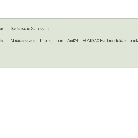
er
Sächsische Staatskanzlei
le
Medienservice
Publikationen
Amt24
FÖMISAX Fördermitteldatenbank