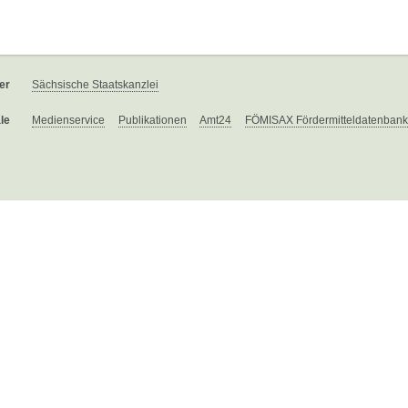
er
Sächsische Staatskanzlei
le
Medienservice
Publikationen
Amt24
FÖMISAX Fördermitteldatenbank