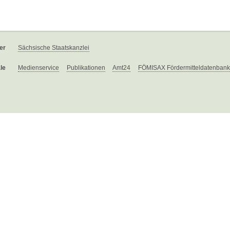
er
Sächsische Staatskanzlei
le
Medienservice
Publikationen
Amt24
FÖMISAX Fördermitteldatenbank