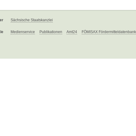
er
Sächsische Staatskanzlei
le
Medienservice
Publikationen
Amt24
FÖMISAX Fördermitteldatenbank