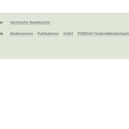
er
Sächsische Staatskanzlei
le
Medienservice
Publikationen
Amt24
FÖMISAX Fördermitteldatenbank