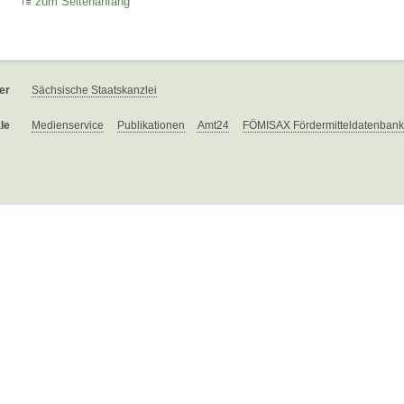
zum Seitenanfang
er
Sächsische Staatskanzlei
le
Medienservice
Publikationen
Amt24
FÖMISAX Fördermitteldatenbank