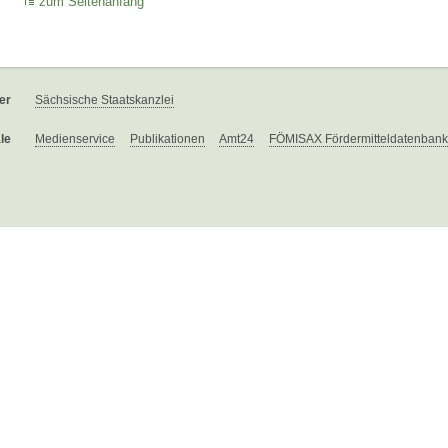
zum Seitenanfang
er
Sächsische Staatskanzlei
le
Medienservice
Publikationen
Amt24
FÖMISAX Fördermitteldatenbank