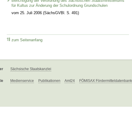
Berichtigung der Verordnung des Sächsischen Staatsministeriums
für Kultus zur Änderung der Schulordnung Grundschulen
vom 25. Juli 2006 (SächsGVBl. S. 491)
zum Seitenanfang
er
Sächsische Staatskanzlei
le
Medienservice
Publikationen
Amt24
FÖMISAX Fördermitteldatenbank