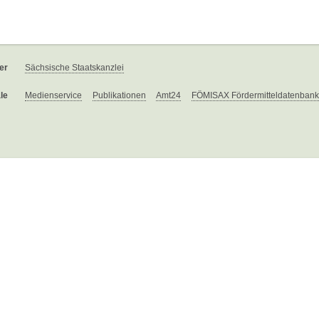
er
Sächsische Staatskanzlei
le
Medienservice
Publikationen
Amt24
FÖMISAX Fördermitteldatenbank