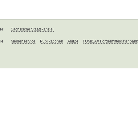
er
Sächsische Staatskanzlei
le
Medienservice
Publikationen
Amt24
FÖMISAX Fördermitteldatenbank