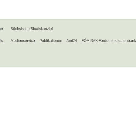
er
Sächsische Staatskanzlei
le
Medienservice
Publikationen
Amt24
FÖMISAX Fördermitteldatenbank