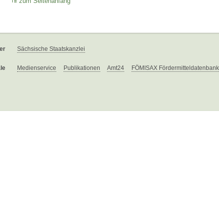
zum Seitenanfang
er
Sächsische Staatskanzlei
le
Medienservice
Publikationen
Amt24
FÖMISAX Fördermitteldatenbank