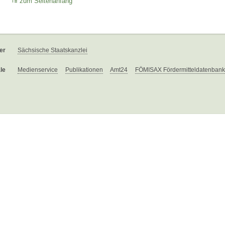
zum Seitenanfang
er
Sächsische Staatskanzlei
le
Medienservice
Publikationen
Amt24
FÖMISAX Fördermitteldatenbank