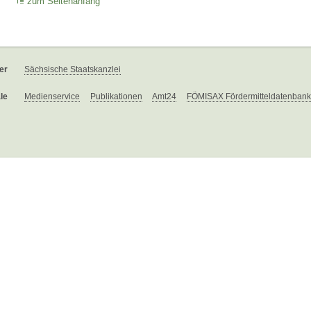
zum Seitenanfang
er
Sächsische Staatskanzlei
le
Medienservice
Publikationen
Amt24
FÖMISAX Fördermitteldatenbank