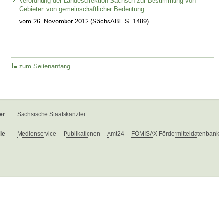
Verordnung der Landesdirektion Sachsen zur Bestimmung von
Gebieten von gemeinschaftlicher Bedeutung
vom 26. November 2012 (SächsABl. S. 1499)
zum Seitenanfang
er
Sächsische Staatskanzlei
le
Medienservice
Publikationen
Amt24
FÖMISAX Fördermitteldatenbank