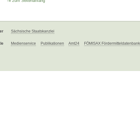
zum Seitenanfang
er
Sächsische Staatskanzlei
le
Medienservice
Publikationen
Amt24
FÖMISAX Fördermitteldatenbank