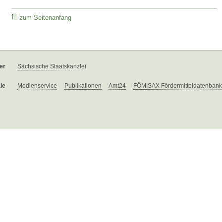
zum Seitenanfang
er
Sächsische Staatskanzlei
le
Medienservice
Publikationen
Amt24
FÖMISAX Fördermitteldatenbank