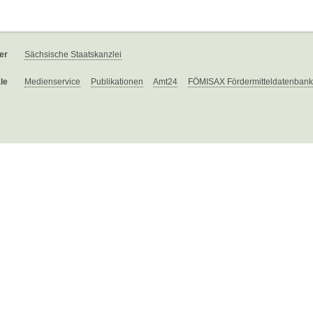
er
Sächsische Staatskanzlei
le
Medienservice
Publikationen
Amt24
FÖMISAX Fördermitteldatenbank