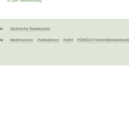
zum Seitenanfang
er
Sächsische Staatskanzlei
le
Medienservice
Publikationen
Amt24
FÖMISAX Fördermitteldatenbank