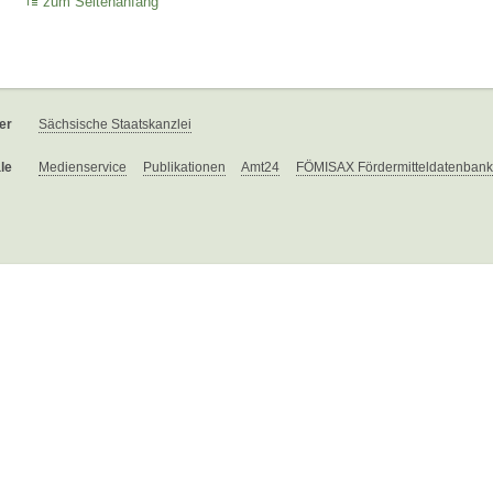
zum Seitenanfang
er
Sächsische Staatskanzlei
le
Medienservice
Publikationen
Amt24
FÖMISAX Fördermitteldatenbank