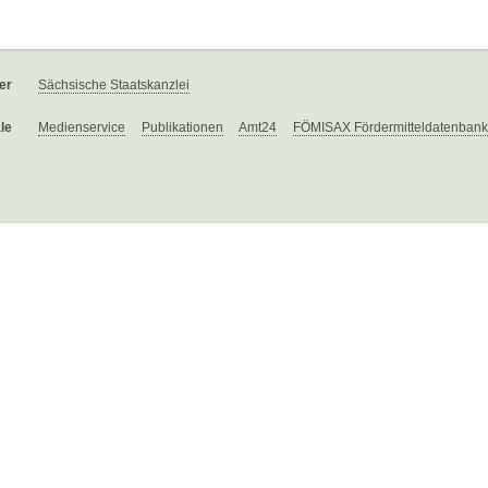
er
Sächsische Staatskanzlei
le
Medienservice
Publikationen
Amt24
FÖMISAX Fördermitteldatenbank